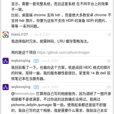
显示，需要一套完整系统，而且这套系统 在不同平台上的效果
不一致。
比如，桌面端 chrome 支持 hdr ，但是绝大多数安卓 chrome 不
支持 hdr 图片，你要为这些不支持 HDR 的准备 SDR 的图片。
等等 一系列问题。
IvanLi127
Jan 8, 2025
9
我选择临时冗余。按需转码，LRU 缓存策略淘汰。
用的是这个项目
https://github.com/cshum/imagor
wqkenqing
Jan 8, 2025
OP
10
我目前看了一下，也偏向这个方案，就是返回 HEIC 格式的图片
的时候，现转一遍，我的服务器性能很拉，家里用 14 款 dell 双
核笔记本在当服务器。
wqkenqing
Jan 8, 2025
OP
11
@
heimoshuiyu
打算用自己写的相册服务，因为调研了一圈开源
相册都不是很满意，不过你说的这款确实没用过。我用过
pichome,Jellyfin,qumagie 等一些。使用起来都还是挺不舒服
的，我自己写的这个相册，我是需要什么需求，我就自己去实