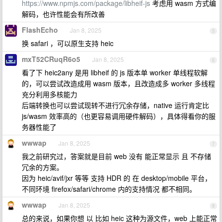
https://www.npmjs.com/package/libheif-js
考虑用 wasm 方式编
解码，也许性能会有所改善
FlashEcho
Jan 8, 2025
5
换 safari ，可以原生支持 heic
mxT52CRuqR6o5
Jan 8, 2025
6
看了下 heic2any 是用 libheif 的 js 版本单 worker 单线程软解
的，可以尝试改造成用 wasm 版本，且改造成多 worker 多线程
充分利用多核能力
后端转换也可以尝试现转不进行冗余存储，native 运行肯定比
js/wasm 效率高的（也更容易调用硬件解码），具体得看你的服
务器性能了
wwwap
Jan 8, 2025
7
我之前研究过，答案就是目前 web 没有 能正常显示 且 不存储
冗余的方案。
因为 heic/avif/jxr 等等 支持 HDR 的 在 desktop/mobile 平台，
不同环境 firefox/safari/chrome 内的支持情况 都不相同。
wwwap
Jan 8, 2025
8
总的来说，如果你想 以 比如 heic 这种为源文件，web 上能正常