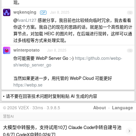
现。
wqkenqing
Jan 8, 2025
OP
12
@
IvanLi127
感谢分享，我目前也比较倾向临时冗余，我去看看
你这个方案。我自己的现在的思路的话，就是加一个高性能的计
算节点，对加载 HEIC 的图片时，在后端进行现转，这样可以通
过多线程等方式来处理实现。
winterpotato
Jan 8, 2025
13
你可能需要 WebP Server Go :-)
https://github.com/webp-
sh/webp_server_go
当然如果更进一步，用托管的 WebP Cloud 可能更好
https://webp.se
• 请不要在回答技术问题时复制粘贴 AI 生成的内容
© 2026 V2EX · 33ms · 3.9.8.5
About
·
Language
慧智AI
大模型中转服务，支持试用10刀 Claude Code中转自建号池
›
0.6/刀 CodeX中转0.024/刀