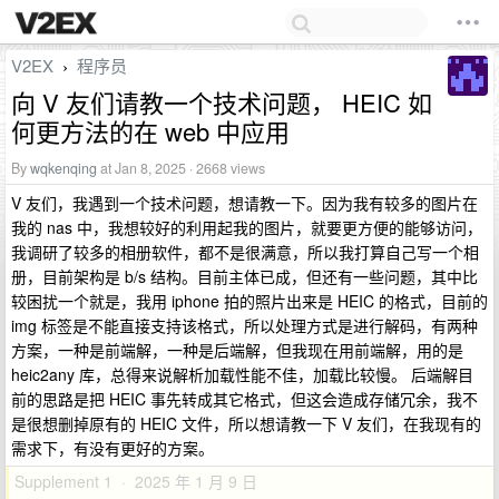
V2EX
程序员
›
向 V 友们请教一个技术问题， HEIC 如
何更方法的在 web 中应用
By
wqkenqing
at Jan 8, 2025 · 2668 views
V 友们，我遇到一个技术问题，想请教一下。因为我有较多的图片在
我的 nas 中，我想较好的利用起我的图片，就要更方便的能够访问，
我调研了较多的相册软件，都不是很满意，所以我打算自己写一个相
册，目前架构是 b/s 结构。目前主体已成，但还有一些问题，其中比
较困扰一个就是，我用 iphone 拍的照片出来是 HEIC 的格式，目前的
img 标签是不能直接支持该格式，所以处理方式是进行解码，有两种
方案，一种是前端解，一种是后端解，但我现在用前端解，用的是
heic2any 库，总得来说解析加载性能不佳，加载比较慢。 后端解目
前的思路是把 HEIC 事先转成其它格式，但这会造成存储冗余，我不
是很想删掉原有的 HEIC 文件，所以想请教一下 V 友们，在我现有的
需求下，有没有更好的方案。
Supplement 1 · 2025 年 1 月 9 日