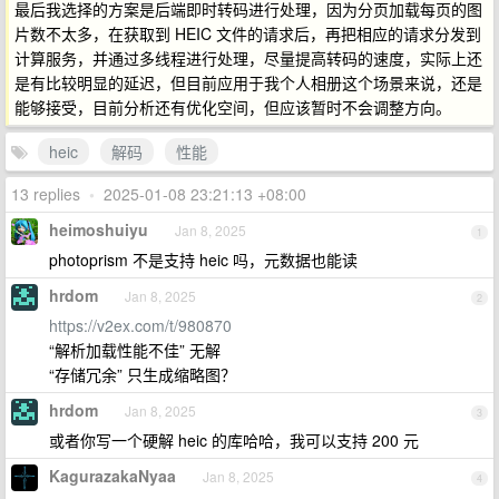
最后我选择的方案是后端即时转码进行处理，因为分页加载每页的图
片数不太多，在获取到 HEIC 文件的请求后，再把相应的请求分发到
计算服务，并通过多线程进行处理，尽量提高转码的速度，实际上还
是有比较明显的延迟，但目前应用于我个人相册这个场景来说，还是
能够接受，目前分析还有优化空间，但应该暂时不会调整方向。
heic
解码
性能
13 replies
•
2025-01-08 23:21:13 +08:00
heimoshuiyu
Jan 8, 2025
1
photoprism 不是支持 heic 吗，元数据也能读
hrdom
Jan 8, 2025
2
https://v2ex.com/t/980870
“解析加载性能不佳” 无解
“存储冗余” 只生成缩略图？
hrdom
Jan 8, 2025
3
或者你写一个硬解 heic 的库哈哈，我可以支持 200 元
KagurazakaNyaa
Jan 8, 2025
4