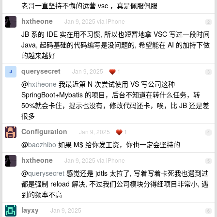
老哥一直坚持不懈的运营 vsc ，真是佩服佩服
hxtheone
Jan 9, 2025 via iPhone
2
JB 系的 IDE 实在用不习惯, 所以也短暂地拿 VSC 写过一段时间
Java, 起码基础的代码编写是没问题的, 希望能在 AI 的加持下做
的越来越好
querysecret
Jan 9, 2025
1
3
@
hxtheone
我最近第 N 次尝试使用 VS 写公司这种
SpringBoot+Mybatis 的项目，后台不知道在转什么任务，转
50%就会卡住，提示也没有，修改代码还卡，唉，比 JB 还是差
很多
Configuration
Jan 9, 2025
1
4
@
baozhibo
如果 M$ 给你发工资，你也一定会坚持的
hxtheone
Jan 9, 2025 via iPhone
5
@
querysecret
感觉还是 jdtls 太拉了, 写着写着卡死我也遇到过
都是强制 reload 解决, 不过我们公司模块分得细项目非常小, 遇
到的频率不高
layxy
Jan 9, 2025
6