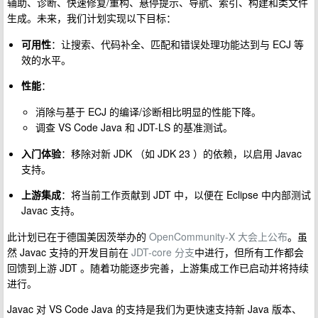
辅助、诊断、快速修复/重构、悬停提示、导航、索引、构建和类文件
生成。未来，我们计划实现以下目标：
可用性
：让搜索、代码补全、匹配和错误处理功能达到与 ECJ 等
效的水平。
性能
：
消除与基于 ECJ 的编译/诊断相比明显的性能下降。
调查 VS Code Java 和 JDT-LS 的基准测试。
入门体验
：移除对新 JDK （如 JDK 23 ）的依赖，以启用 Javac
支持。
上游集成
：将当前工作贡献到 JDT 中，以便在 Eclipse 中内部测试
Javac 支持。
此计划已在于德国美因茨举办的
OpenCommunity-X 大会上公布
。虽
然 Javac 支持的开发目前在
JDT-core 分支
中进行，但所有工作都会
回馈到上游 JDT 。随着功能逐步完善，上游集成工作已启动并将持续
进行。
Javac 对 VS Code Java 的支持是我们为更快速支持新 Java 版本、