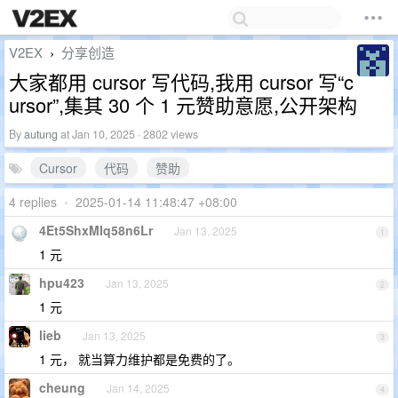
V2EX
分享创造
›
大家都用 cursor 写代码,我用 cursor 写“c
ursor”,集其 30 个 1 元赞助意愿,公开架构
By
autung
at Jan 10, 2025 · 2802 views
Cursor
代码
赞助
4 replies
•
2025-01-14 11:48:47 +08:00
4Et5ShxMIq58n6Lr
Jan 13, 2025
1
1 元
hpu423
Jan 13, 2025
2
1 元
lieb
Jan 13, 2025
3
1 元， 就当算力维护都是免费的了。
cheung
Jan 14, 2025
4