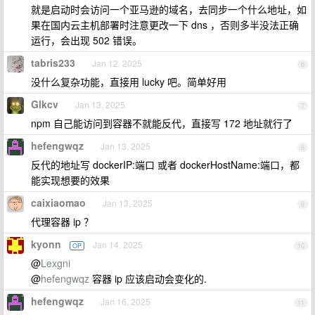
就是启动时会访问一个亚马逊的域名，去同步一个什么地址，如
果在国内云主机部署时注意更改一下 dns ，否则多半没法正确
运行，会出现 502 错误。
tabris233
Jan 12, 2025
6
没什么复杂功能，直接用 lucky 吧。简单好用
Glkcv
Jan 13, 2025
7
npm 自己能访问到容器不就能反代，直接写 172 地址就行了
hefengwqz
Jan 13, 2025
8
反代的地址写 dockerIP:端口 或者 dockerHostName:端口，都
能实现想要的效果
caixiaomao
Jan 13, 2025
9
代理容器 ip ？
kyonn
Jan 14, 2025
OP
10
@
Lexgni
@
hefengwqz
容器 ip 应该启动会变化的.
hefengwqz
Jan 16, 2025
11