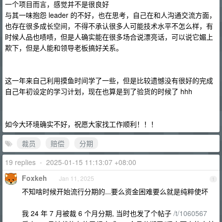
一个项目而言，感觉并不是很良好
与其一味抱怨 leader 的不好，也在思考，自己在和人沟通交流方面，
也存在很多成长空间，不得不承认很多人可能技术水平不怎么样，有
时候人品也啧啧，但是人确实能在很多场合说漂亮话，可以说它媚上
欺下，但是人能和领导老板搞好关系。
这一年来自己利用摸鱼时间学了一些，但是比较遗憾没有很好的完成
自己年初设定的学习计划，现在也算是到了验货的时候了 hhh
如今大环境确实不好，祝愿大家找工作顺利！！！
裁员
赔偿
分期
19 replies
•
2025-01-15 11:13:07 +08:00
Foxkeh
Jan 11, 2025
1
不知啥时候开始流行分期的...要么资金困难要么就是纯粹使坏
我 24 年 7 月被裁 6 个月分期, 当时也发了个帖子
/t/1060567