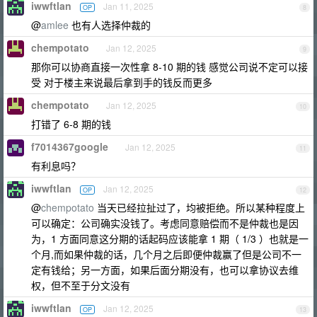
iwwftlan
Jan 11, 2025
OP
8
@
amlee
也有人选择仲裁的
chempotato
Jan 12, 2025
9
那你可以协商直接一次性拿 8-10 期的钱 感觉公司说不定可以接
受 对于楼主来说最后拿到手的钱反而更多
chempotato
Jan 12, 2025
10
打错了 6-8 期的钱
f7014367google
Jan 12, 2025
11
有利息吗？
iwwftlan
Jan 12, 2025
OP
12
@
chempotato
当天已经拉扯过了，均被拒绝。所以某种程度上
可以确定：公司确实没钱了。考虑同意赔偿而不是仲裁也是因
为，1 方面同意这分期的话起码应该能拿 1 期（ 1/3 ）也就是一
个月,而如果仲裁的话，几个月之后即便仲裁赢了但是公司不一
定有钱给；另一方面，如果后面分期没有，也可以拿协议去维
权，但不至于分文没有
iwwftlan
Jan 12, 2025
OP
13