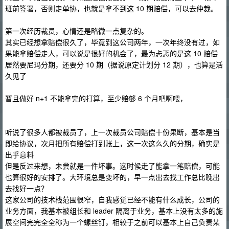
班前签署，否则走单协，也就是拿不到这 10 期赔偿，可以去仲裁。
第一次经历裁员，心情还是略微一点复杂的。
其实已经想拿赔偿很久了，毕竟到这公司两年，一次年终没有过，如
果能拿赔偿走人，可以说是很好的机会了，最为忐忑的是这 10 赔偿
居然要尼玛分期，还要分 10 期（据说原定计划分 12 期），也算是活
久见了
暂且做好 n+1 不能拿完的打算，至少赔够 6 个月吧啊喂，
听说了很多人都被裁员了，上一次裁员公司赔偿十份果断，基本是当
即给协议，次月把所有赔偿打到账上，这一次这么久的分期，确实是
出乎意料
但是反过来想，未尝就是一件坏事。这时候走了能拿一笔赔偿，可能
也算很好的安排了。大环境总是变坏的，早一点出去找工作总比晚出
去找好一点？
这家公司的技术栈范围很窄，自我感觉已经不能有什么成长，公司的
业务方面，我基本被组长和 leader 隔离于业务，基本上没有太多的施
展空间完完全全称为一个螺丝钉，相较于之前可以基本上自己负责某