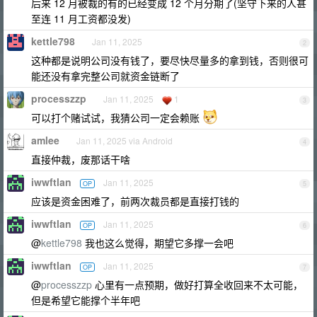
后来 12 月被裁的有的已经变成 12 个月分期了(坚守下来的人甚
至连 11 月工资都没发)
kettle798
Jan 11, 2025
2
这种都是说明公司没有钱了，要尽快尽量多的拿到钱，否则很可
能还没有拿完整公司就资金链断了
processzzp
Jan 11, 2025
1
3
可以打个赌试试，我猜公司一定会赖账
amlee
Jan 11, 2025 via Android
4
直接仲裁，废那话干啥
iwwftlan
Jan 11, 2025
OP
5
应该是资金困难了，前两次裁员都是直接打钱的
iwwftlan
Jan 11, 2025
OP
6
@
kettle798
我也这么觉得，期望它多撑一会吧
iwwftlan
Jan 11, 2025
OP
7
@
processzzp
心里有一点预期，做好打算全收回来不太可能，
但是希望它能撑个半年吧