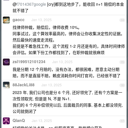
@
f7014367google
[cry]都到这地步了，能收回 n+1 赔偿的本金
就不错了
gaocc
Jan 13, 2025
14
找律师仲裁，赔偿后，律师收费 10%。
同事试过，这个算效率最高的，律师会让你收集决定性的证据。
然后最快的速度走流程。
前提是不着急找工作，这个流程 1-2 月还是有的，具体时间律师
会评估。如果下份工作都找到了，在职仲裁就很麻烦
zsl199512101234
Jan 13, 2025
15
我是分期 12 个月赔的，没有办法，都很困难，愿意主动分期
赔，而不是直接不赔，赖皮消耗你时间打官司，已经很不错了
88JackLi88
Jan 13, 2025
16
2023 年, 我们公司也是分 6 个月, 还好领完了, 还有个方案是一
次性领取完, 但是是 N, 不是 N+1.
我们的 6 个月补偿领完以后, 后面裁员的同事, 基本上都没领完,
公司就倒闭了
QlanQ
Jan 13, 2025
17