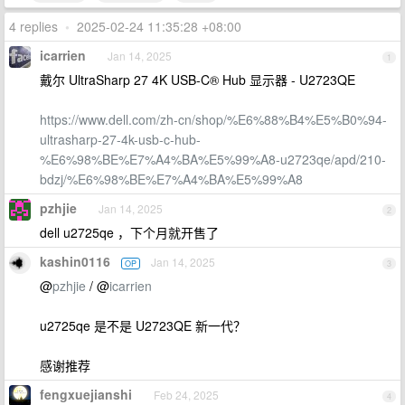
4 replies
•
2025-02-24 11:35:28 +08:00
icarrien
Jan 14, 2025
1
戴尔 UltraSharp 27 4K USB-C® Hub 显示器 - U2723QE
https://www.dell.com/zh-cn/shop/%E6%88%B4%E5%B0%94-
ultrasharp-27-4k-usb-c-hub-
%E6%98%BE%E7%A4%BA%E5%99%A8-u2723qe/apd/210-
bdzj/%E6%98%BE%E7%A4%BA%E5%99%A8
pzhjie
Jan 14, 2025
2
dell u2725qe ，下个月就开售了
kashin0116
Jan 14, 2025
OP
3
@
pzhjie
/ @
icarrien
u2725qe 是不是 U2723QE 新一代？
感谢推荐
fengxuejianshi
Feb 24, 2025
4