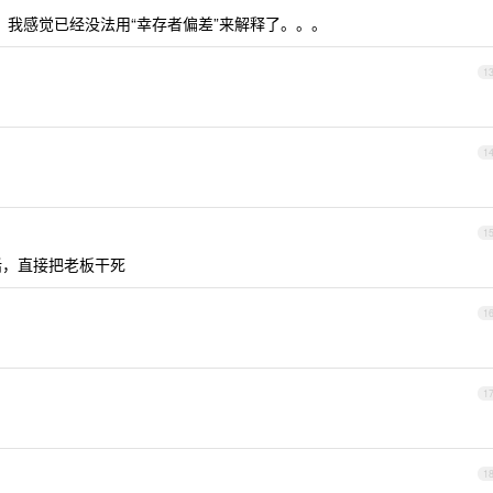
我感觉已经没法用“幸存者偏差”来解释了。。。
1
1
1
的话，直接把老板干死
1
1
1