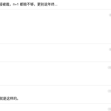
月直接被裁，n+1 都赔不够，更别说年终...
1
1
就是这样的。
1