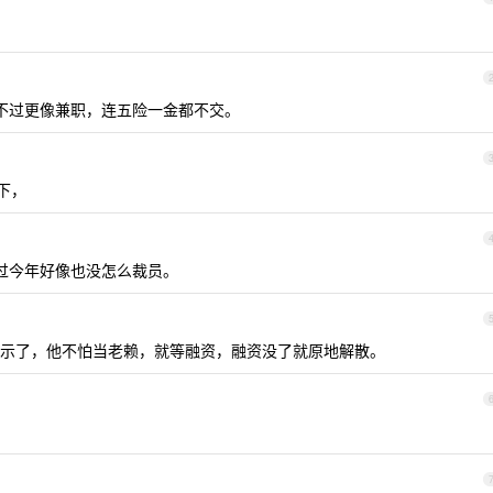
 ，不过更像兼职，连五险一金都不交。
下，
不过今年好像也没怎么裁员。
示了，他不怕当老赖，就等融资，融资没了就原地解散。