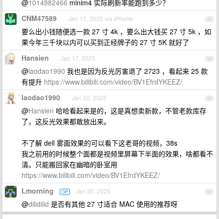
@
1014982466
minim4 实际刷新率能跑到多少？
CNM47589
Jan 17, 2025 via iPhone
38
要么出小钱随便选一款 27 寸 4k ，要么出大钱买 27 寸 5k ，如
果今年三千块以内可以买到正经牌子的 27 寸 5K 就好了
Hansien
Jan 17, 2025
39
@
laodao1990
我也是因为反光厉害退了 2723 ，看起来 25 款
有提升
https://www.bilibili.com/video/BV1EfrdYKEEZ/
laodao1990
Jan 20, 2025
40
@
Hansien
哈哈看起来是的，这是真想卖新款，不管老款库存
了，这反光效果都敢放出来。
不了解 dell 雾面效果的可以看下这老哥的视频，38s
我之前用的时候整个面都是视频里屏幕下半面的效果，啥都看不
清。只能搬回家在幽暗的卧室用
https://www.bilibili.com/video/BV1EfrdYKEEZ/
Lmorning
Jan 20, 2025
OP
41
@
dilidilid
是否有其他 27 寸适合 MAC 使用的推荐呀