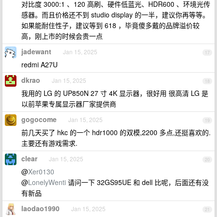
对比度 3000:1 、120 高刷、硬件低蓝光、HDR600 、环境光传
感器。而且价格还不到 studio display 的一半，建议你再等等。
如果能耐住性子，建议等到 618 ，毕竟傻多戴的品牌溢价较
高，刚上市的时候会贵一点
jadewant
Jan 15, 2025
17
redmi A27U
dkrao
Jan 15, 2025
18
我用的 LG 的 UP850N 27 寸 4K 显示器，很好用 很高清 LG 是
以前苹果专属显示器厂家提供商
gogocome
Jan 15, 2025
19
前几天买了 hkc 的一个 hdr1000 的双模,2200 多点,还挺喜欢的.
主要还有游戏需求.
clear
Jan 15, 2025
20
@
Xer0130
@
LonelyWenti
请问一下 32GS95UE 和 dell 比呢，后面还有没
有新品
laodao1990
Jan 15, 2025
21