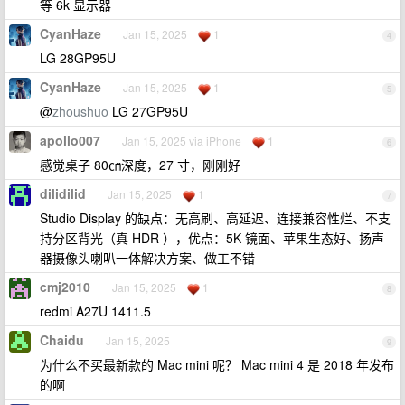
等 6k 显示器
CyanHaze
Jan 15, 2025
1
4
LG 28GP95U
CyanHaze
Jan 15, 2025
1
5
@
zhoushuo
LG 27GP95U
apollo007
Jan 15, 2025 via iPhone
1
6
感觉桌子 80㎝深度，27 寸，刚刚好
dilidilid
Jan 15, 2025
1
7
Studio Display 的缺点：无高刷、高延迟、连接兼容性烂、不支
持分区背光（真 HDR ），优点：5K 镜面、苹果生态好、扬声
器摄像头喇叭一体解决方案、做工不错
cmj2010
Jan 15, 2025
1
8
redmi A27U 1411.5
Chaidu
Jan 15, 2025
9
为什么不买最新款的 Mac mini 呢？ Mac mini 4 是 2018 年发布
的啊