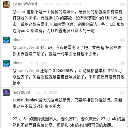
LonelyWenti
Jan 15, 2025 via iPhone
28
@
clear
这都不是一个价位的没法比。硬要比的话就看你有没有
打游戏的需求。有就选 LG 的那款，没有就等戴尔的 U2725 上
市。戴尔这款有雷电 4 和内置电源，桌面会简洁一些； LG 那款
连 type C 都没有，而且外置电源非常大的一坨
clear
Jan 15, 2025
29
@
LonelyWenti
对，dell 应该是雷电 5 了吧，要是 lg 把这些更
新上去就没二话了，就是一时半会感觉也不会出。
clear
Jan 15, 2025
30
@
LonelyWenti
还有个 32GS95UV ，活动价格基本和 2725 可
以拉齐了，问客服说就是自带音响减配了，不知道还有没有其他
缩水
leo72638
Jan 15, 2025
31
studio display 最大的缺点就是贵，只要能接受价格就行。刷新
率这些不玩游戏的影响不大。
27 寸 5k 的选择范围不大，要么寨厂，要么就贵。27 寸 4k 的虽
然也不错而且性价比高，但是和 5k 的有肉眼可见的差距。