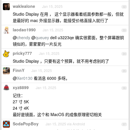
waklealone
Jan 15, 2025
32
Studio Display 在用 ， 这个显示器看着纸面参数都一般，但就
是最好的 mac 外接显示器，能接受价格直接入就行了
laodao1990
Jan 15, 2025
33
@
chendy
@
queuey
dell u3223qe 确实很雾面，整个屏幕跟铜
镜似的，雾蒙蒙的一片反光
pricky777
Jan 15, 2025
34
Studio Display ，只要有这个预算，就不用考虑别的了
FinnY
Jan 15, 2025
35
@
Xer0130
看消息 6000 多呀。
xyz8899
Jan 15, 2025
36
记住：
27 寸 5K
24 寸 4K
最好是镜面，这个和 MacOS 的成像原理密切相关
SodaPopBoy
Jan 15, 2025 via Android
37