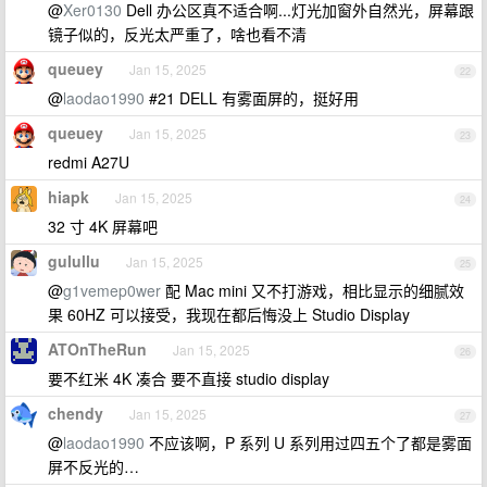
@
Xer0130
Dell 办公区真不适合啊...灯光加窗外自然光，屏幕跟
镜子似的，反光太严重了，啥也看不清
queuey
Jan 15, 2025
22
@
laodao1990
#21 DELL 有雾面屏的，挺好用
queuey
Jan 15, 2025
23
redmi A27U
hiapk
Jan 15, 2025
24
32 寸 4K 屏幕吧
gulullu
Jan 15, 2025
25
@
g1vemep0wer
配 Mac mini 又不打游戏，相比显示的细腻效
果 60HZ 可以接受，我现在都后悔没上 Studio Display
ATOnTheRun
Jan 15, 2025
26
要不红米 4K 凑合 要不直接 studio display
chendy
Jan 15, 2025
27
@
laodao1990
不应该啊，P 系列 U 系列用过四五个了都是雾面
屏不反光的…