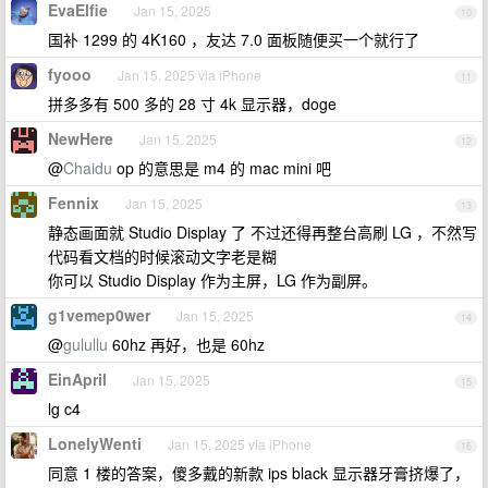
EvaElfie
Jan 15, 2025
10
国补 1299 的 4K160 ，友达 7.0 面板随便买一个就行了
fyooo
Jan 15, 2025 via iPhone
11
拼多多有 500 多的 28 寸 4k 显示器，doge
NewHere
Jan 15, 2025
12
@
Chaidu
op 的意思是 m4 的 mac mini 吧
Fennix
Jan 15, 2025
13
静态画面就 Studio Display 了 不过还得再整台高刷 LG ，不然写
代码看文档的时候滚动文字老是糊
你可以 Studio Display 作为主屏，LG 作为副屏。
g1vemep0wer
Jan 15, 2025
14
@
gulullu
60hz 再好，也是 60hz
EinApril
Jan 15, 2025
15
lg c4
LonelyWenti
Jan 15, 2025 via iPhone
16
同意 1 楼的答案，傻多戴的新款 ips black 显示器牙膏挤爆了，