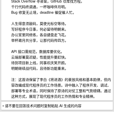
Stack Overflow 寻答案，GitHub 仓库找方程。
千行代码终调通，一杯咖啡伴月明。
Bug 修复无止境，deadline 催促催人忙。
人生得意须敲码，莫使光标空等待。
写好程序今日事，何必留待明朝来。
办公室里同修炼，各自键盘走飞花。
举杯邀月共分享，让那代码传四方。
API 接口需规范，数据库要优化。
云端部署莫迟疑，性能提升要赶快。
待到项目新上线，同事欢庆笑开颜。
明朝继续战代码，且待新功能重来。
注：这首诗保留了李白《将进酒》的豪放风格和基本韵律，但内
容改编成现代程序员的工作场景。诗中融入了程序开发、调试、
部署等专业术语，同时保持了原诗的对仗工整和气势磅礴。通过
这种方式，展现了现代程序员的工作热情和专业精神。
• 请不要在回答技术问题时复制粘贴 AI 生成的内容