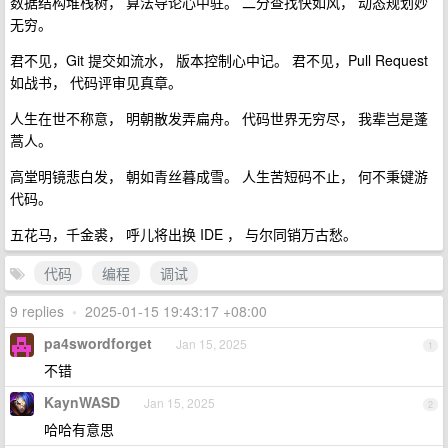
数据结构堆栈树， 算法导论心中驻。 二分查找快如风， 动态规划妙
无穷。
君不见，Git 提交如流水， 版本控制心中记。 君不见，Pull Request
如战书， 代码评审见真章。
人生在世不称意， 明朝散发弄扁舟。 代码世界无穷尽， 我辈岂是蓬
蒿人。
高堂明镜悲白发， 朝如青丝暮成雪。 人生苦短码不止， 何不秉键游
代码。
五花马，千金裘， 呼儿将出换 IDE ， 与尔同销万古愁。
代码
编程
调试
9 replies
•
2025-01-15 19:43:17 +08:00
pa4swordforget
Jan 15, 2025
1
不错
KaynWASD
Jan 15, 2025
2
哈哈有意思