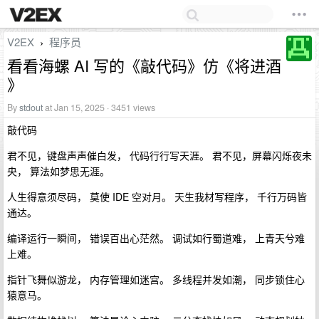
V2EX
程序员
›
看看海螺 AI 写的《敲代码》仿《将进酒
》
By
stdout
at Jan 15, 2025 · 3451 views
敲代码
君不见，键盘声声催白发， 代码行行写天涯。 君不见，屏幕闪烁夜未
央， 算法如梦思无涯。
人生得意须尽码， 莫使 IDE 空对月。 天生我材写程序， 千行万码皆
通达。
编译运行一瞬间， 错误百出心茫然。 调试如行蜀道难， 上青天兮难
上难。
指针飞舞似游龙， 内存管理如迷宫。 多线程并发如潮， 同步锁住心
猿意马。