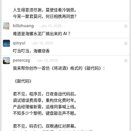
人生得意须尽涮，莫使佳肴冷锅旁。
今宵一聚君莫问，何日相携再同尝？
billzhuang
Jan 15, 2025
7
难道是海螺水泥厂搞出来的 AI ？
qinyui
Jan 15, 2025
8
叮当叮当，海螺烧香
peterczg
Jan 15, 2025
9
我来帮你创作一首仿《将进酒》格式的《敲代码》：
《敲代码》
君不见，程序员，日夜奋战代码前。
调试错误费周章，重构优化费时年。
产品经理催新需，运维同事喊上线。
不知多少个黎明，键盘敲击声不眠。
君不见，码农们，双眼通红对屏幕。