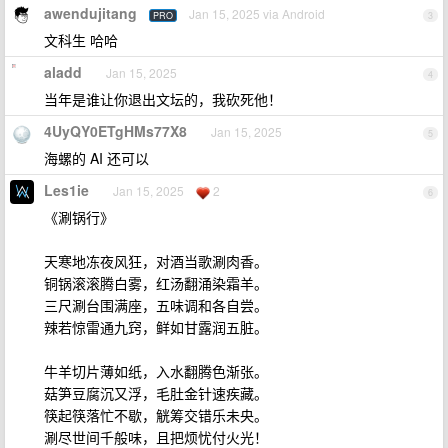
awendujitang
Jan 15, 2025 via Android
PRO
3
文科生 哈哈
aladd
Jan 15, 2025
4
当年是谁让你退出文坛的，我砍死他！
4UyQY0ETgHMs77X8
Jan 15, 2025
5
海螺的 AI 还可以
Les1ie
Jan 15, 2025
2
6
《涮锅行》
天寒地冻夜风狂，对酒当歌涮肉香。
铜锅滚滚腾白雾，红汤翻涌染霜羊。
三尺涮台围满座，五味调和各自尝。
辣若惊雷通九窍，鲜如甘露润五脏。
牛羊切片薄如纸，入水翻腾色渐张。
菇笋豆腐沉又浮，毛肚金针速疾藏。
筷起筷落忙不歇，觥筹交错乐未央。
涮尽世间千般味，且把烦忧付火光！