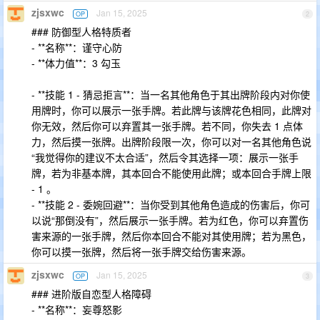
zjsxwc
Jan 15, 2025
OP
2
### 防御型人格特质者
- **名称**：谨守心防
- **体力值**：3 勾玉
- **技能 1 - 猜忌拒言**：当一名其他角色于其出牌阶段内对你使
用牌时，你可以展示一张手牌。若此牌与该牌花色相同，此牌对
你无效，然后你可以弃置其一张手牌。若不同，你失去 1 点体
力，然后摸一张牌。出牌阶段限一次，你可以对一名其他角色说
“我觉得你的建议不太合适”，然后令其选择一项：展示一张手
牌，若为非基本牌，其本回合不能使用此牌；或本回合手牌上限
- 1 。
- **技能 2 - 委婉回避**：当你受到其他角色造成的伤害后，你可
以说“那倒没有”，然后展示一张手牌。若为红色，你可以弃置伤
害来源的一张手牌，然后你本回合不能对其使用牌；若为黑色，
你可以摸一张牌，然后将一张手牌交给伤害来源。
zjsxwc
Jan 15, 2025
OP
3
### 进阶版自恋型人格障碍
- **名称**：妄尊怒影