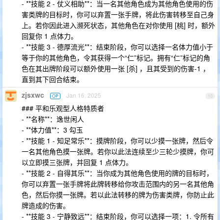
- **技能 2 - 仗义相助**：当一名其他角色成为其他角色使用的伤
害类牌的目标时，你可以弃置一张手牌，将此伤害转移至自己身
上。若你因此进入濒死状态，其他角色在对你使用 [桃] 时，额外
回复你 1 点体力。
- **技能 3 - 德厚流光**：结束阶段，你可以选择一名体力值小于
等于你的其他角色，令其获得一个“仁”标记。拥有“仁”标记的角
色在其出牌阶段可以额外使用一张 [杀] ，且其受到的伤害-1 ，
直到其下回合结束。
zjsxwc
Jan 16, 2025
OP
10
### 平和乐观型人格特质者
- **名称**：逸世闲人
- **体力值**：3 勾玉
- **技能 1 - 知足常乐**：摸牌阶段，你可以少摸一张牌，然后令
一名其他角色摸一张牌。若你以此法连续至少三轮少摸牌，你可
以立即摸三张牌，并回复 1 点体力。
- **技能 2 - 自得其乐**：当你成为其他角色使用的牌的目标时，
你可以弃置一张手牌将此牌转移给你攻击范围内的另一名其他角
色，然后你摸一张牌。若以此法转移的牌为伤害类牌，你防止此
牌造成的伤害。
- **技能 3 - 宁静致远**：结束阶段，你可以选择一项：1. 令所有