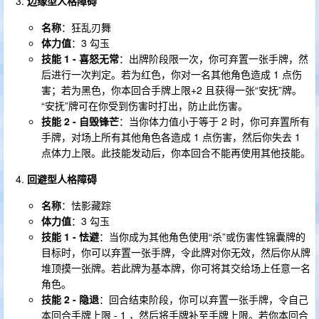
边缘型人格障碍
名称
：狂乱刃舞
体力值
：3 勾玉
技能 1 - 喜怒无常
：出牌阶段限一次，你可弃置一张手牌，然
后进行一次判定。若为红色，你对一名其他角色造成 1 点伤
害；若为黑色，你本回合手牌上限+2 且获得一张“安抚”牌。
“安抚”牌可在你受到伤害时打出，防止此伤害。
技能 2 - 自毁锋芒
：当你体力值小于等于 2 时，你可弃置所有
手牌，对场上所有其他角色各造成 1 点伤害，然后你失去 1
点体力上限。此技能发动后，你本回合不能再使用其他技能。
回避型人格障碍
名称
：怯影藏踪
体力值
：3 勾玉
技能 1 - 怯避
：当你成为其他角色使用“杀”或伤害性锦囊牌的
目标时，你可以弃置一张手牌，令此牌对你无效，然后你从牌
堆顶摸一张牌。若此牌为基本牌，你可将其交给场上任意一名
角色。
技能 2 - 隐退
：回合结束阶段，你可以弃置一张手牌，令自己
本回合手牌上限 - 1 ，然后将手牌补至手牌上限。若你本回合