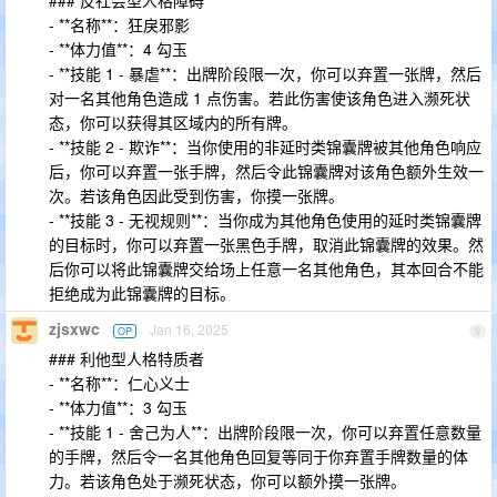
### 反社会型人格障碍
- **名称**：狂戾邪影
- **体力值**：4 勾玉
- **技能 1 - 暴虐**：出牌阶段限一次，你可以弃置一张牌，然后
对一名其他角色造成 1 点伤害。若此伤害使该角色进入濒死状
态，你可以获得其区域内的所有牌。
- **技能 2 - 欺诈**：当你使用的非延时类锦囊牌被其他角色响应
后，你可以弃置一张手牌，然后令此锦囊牌对该角色额外生效一
次。若该角色因此受到伤害，你摸一张牌。
- **技能 3 - 无视规则**：当你成为其他角色使用的延时类锦囊牌
的目标时，你可以弃置一张黑色手牌，取消此锦囊牌的效果。然
后你可以将此锦囊牌交给场上任意一名其他角色，其本回合不能
拒绝成为此锦囊牌的目标。
zjsxwc
Jan 16, 2025
OP
9
### 利他型人格特质者
- **名称**：仁心义士
- **体力值**：3 勾玉
- **技能 1 - 舍己为人**：出牌阶段限一次，你可以弃置任意数量
的手牌，然后令一名其他角色回复等同于你弃置手牌数量的体
力。若该角色处于濒死状态，你可以额外摸一张牌。