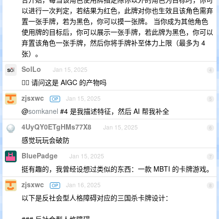
以进行一次判定，若结果为红色，此牌对你也生效且该角色需弃
置一张手牌，若为黑色，你可以摸一张牌。 当你成为其他角色
使用牌的目标后，你可以展示一张手牌，若此牌为黑色，你可以
弃置该角色一张手牌，然后你将手牌补至体力上限（最多为 4
张）。
SolLo
Jan 15, 2025
4
🙋‍♂️ 请问这是 AIGC 的产物吗
zjsxwc
Jan 15, 2025
OP
5
@
somkanel
#4 是我描述特征，然后 AI 帮我补全
4UyQY0ETgHMs77X8
Jan 15, 2025
6
感觉玩玩会破防
BluePadge
Jan 15, 2025
7
挺有趣的，我曾经设想过类似的东西：一款 MBTI 的卡牌游戏。
zjsxwc
Jan 16, 2025
OP
8
以下是反社会型人格障碍对应的三国杀卡牌设计：