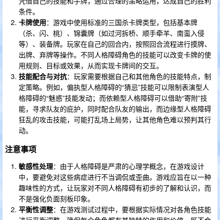
凭借自己的技能和手牌，通过合理的策略运用，达成自己的胜利
条件。
卡牌使用
：游戏中使用标准的三国杀卡牌类型，包括基本牌
（杀、闪、桃）、锦囊牌（如过河拆桥、顺手牵羊、南蛮入侵
等）、装备牌。玩家在自己的回合内，按照回合流程进行摸牌、
出牌、弃牌等操作。不同人格障碍角色的技能可以改变卡牌的使
用规则、目标或效果，从而实现卡牌间的交互。
技能配合与对抗
：玩家需要根据自己和其他角色的技能特点，制
定策略。例如，偏执型人格障碍的“猜忌”技能可以限制表演型人
格障碍的“魅惑”技能发动；而依赖型人格障碍可以借助“寄附”技
能，寻求队友的庇护，同时配合队友的输出，而边缘型人格障碍
狂乱的攻击技能，可能打乱场上局势，让其他角色难以预判其行
动。
注意事项
敏感性处理
：由于人格障碍是严肃的心理学概念，在游戏设计
中，要避免对这些病症进行不当调侃或歪曲。游戏应旨在以一种
趣味性的方式，让玩家对不同人格障碍有初步的了解和认识，而
不是强化负面刻板印象。
平衡性调整
：在游戏测试过程中，要根据实际情况对各角色技能