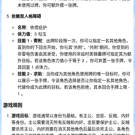
未使用过牌，你可额外摸一张牌。
依赖型人格障碍
名称
：依傍庇护
体力值
：3 勾玉
技能 1 - 寄附
：出牌阶段限一次，你可以指定一名其他角色，
直到你的下回合开始，你与其“共附”。“共附”期间，你受到的
非雷电伤害由其承受，你使用的非延时类锦囊牌可指定其为额
外目标。若该角色体力值小于等于 2 ，你可弃置一张手牌，令
其回复 1 点体力。
技能 2 - 求助
：当你成为其他角色使用牌的唯一目标时，你可
以展示一张手牌，令该角色选择是否让你指定一名其他角色，
代替你成为此牌的目标。若该角色拒绝，其本回合手牌上限 -
1 。
游戏规则
游戏目标
：游戏通常以身份为基础，有主公、忠臣、反贼、内奸
等身份。主公需要消灭所有反贼和内奸，忠臣要保护主公，反贼
要杀死主公，内奸则要在消灭其他角色后最后杀死主公。各角色