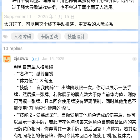
进行平衡调整。确保每个角色都有其独特的作用和价值，既不会
过于强大导致游戏失衡，也不会过于弱小而无人选用。
Supplement 1 · 2025 年 1 月 15 日
太好玩了，可以用这个线下手动推演，更复杂的人际关系
人格障碍
卡牌游戏
技能设计
10 replies
zjsxwc
Jan 15, 2025
OP
1
### 自恋型人格障碍
- **名称**：孤芳自赏
- **体力值**：3 勾玉
- **技能 1 - 自我陶醉**：出牌阶段限一次，你可以展示一张手
牌，然后摸一张牌。若你展示的牌点数大于你当前体力值，则你
可再摸一张牌，且本回合使用牌没有距离限制，同时其他角色不
能使用“闪”响应你使用的“杀”。
- **技能 2 - 爱慕虚荣**：当你受到其他角色造成的伤害后，你可
以展示一张手牌，若此牌花色与伤害来源角色当前装备区内的某
张牌花色相同，你弃置其一张手牌，然后回复 1 点体力。若其没
有相同花色的装备牌，你可令其本回合不能使用“桃”回复体力。