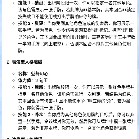
技能 1 - 猜忌
：出牌阶段限一次，你可以指定一名其他角色。
该角色需展示一张手牌，若此牌为非基本牌，其本回合非锁定
技失效且不能使用或打出手牌响应你的牌。
技能 2 - 反诬
：当你受到其他角色造成的伤害后，你可展示一
张手牌。若为黑色，你令伤害来源获得“疑”标记。拥有“疑”标
记的角色，其下回合出牌阶段开始时，需弃置等同于其手牌数
一半的手牌（向上取整），否则本回合不能对其他角色使用
牌。
表演型人格障碍
名称
：魅舞幻心
体力值
：3 勾玉
技能 1 - 魅惑
：出牌阶段限一次，你可以展示一张红色手牌并
指定一名其他角色，该角色需进行一次判定。若结果为红色，
其本回合所有伤害+1 且不能使用“闪”响应你的“杀”；若为黑
色，你获得其一张手牌。
技能 2 - 哗众
：当你成为其他角色使用牌的目标后，你可以弃
置一张手牌，令该牌对你无效，然后你可从牌堆中摸一张牌并
展示，若为非基本牌，你可令场上一名其他角色获得该牌。