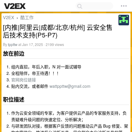
V2EX
酷工作
›
[内推|阿里云|成都/北京/杭州] 云安全售
后技术支持(P5-P7)
By
tppttw
at Jan 17, 2025 · 2199 views
放在前边
组内直招，年后入职，N 对一面试辅导
全程陪伴，帝王待遇！！！
官网岗位链接
贴内交流，或者邮件
wattppttw@gmail.com
职位描述
作为云安全领域的专家，为客户提供云产品的专家服务支持，负
责疑难升级问题的快速定位、分析解决；
与研发团队对接，根据客户反馈的问题推动云产品 Bug 修复、架