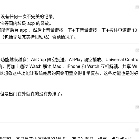
2
，没有任何一次不完美的记录。
等国内垃圾 app 的缘故。
闭所有后台 app ，然后上音量键按一下➕下音量键按一下➕按住电源键 10
（包括无法完美拷贝粘贴）奇葩情况了。
3
来越多：AirDrop 隔空投送、AirPlay 隔空播放、Universal Contro
航，再加上通过 Watch 解锁 Mac 、iPhone 和 Watch 互相解锁、共享 Wi-
镜像，可以想象这些功能让系统底层的网络配置变得非常复杂，这些功能也是时好
但是出门在外就真的没有办法了。
3
3
略，不只是路由器提供的 Wi-Fi ，有通过蓝牙，蜂窝、点对点 wifi