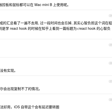
的触控板和鼠标都可以在 Mac mini B 上使用呢。
2
有现成的汇总看了一遍不去用, 过一段时间也会忘掉, 其实心智负担这个词在程
react hook 的时候在知乎上看到一篇标题为<react hook 的心智负
2
2
没有实现。
2
尔会出现复制不了的情况。
2
好用，iOS 自带这个会有延迟要转圈