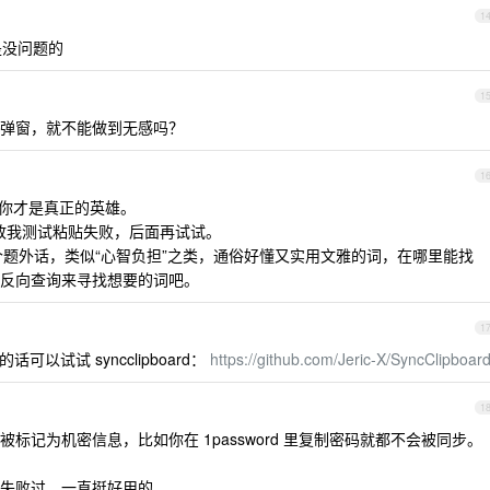
1
是没问题的
1
弹窗，就不能做到无感吗？
1
你才是真正的英雄。
因导致我测试粘贴失败，后面再试试。
题外话，类似“心智负担”之类，通俗好懂又实用文雅的词，在哪里能找
反向查询来寻找想要的词吧。
1
话可以试试 syncclipboard：
https://github.com/Jeric-X/SyncClipboar
1
标记为机密信息，比如你在 1password 里复制密码就都不会被同步。
失败过，一直挺好用的。