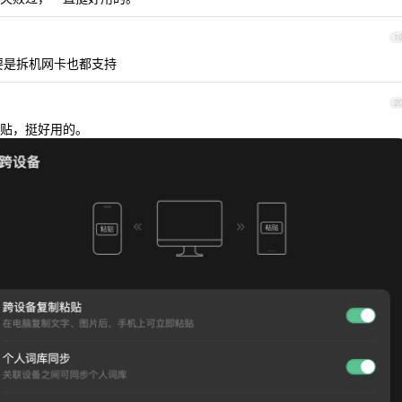
1
要是拆机网卡也都支持
2
贴，挺好用的。