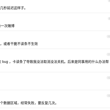
几秒延迟这样子。
像一次赌博
1
，或者干脆不读条不生效
1
遇到一次 bug ，卡读条了导致我没法取消没法关机。后来是同事用的什么办法帮
1
1
表格某个数据区域，经常失败，要反复几次。