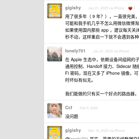
gigishy
1
Jan 21, 2025 via iPhone
用了很多年（ 9 年？），一直很完美
可能和我手机几乎不怎么用微信微博淘宝
如果使用国内那些 app ，建议每天关
秒不动，这样重启一下就不会遇到各种
lonely701
Jan 21, 2025 via iPhone
在 Apple 生态中，依赖设备间组网的子功能越
通用控制、Handoff 接力、Sidecar 随
Fi 密码，现在又多了 iPhone 
时坏似有似无。
我们能做的只有买一个好点的路由器，
Ccf
Feb 5, 2025
没问题
gigishy
Mar 18, 2025 via iPhone
@
lonely701
其实，苹果的无线数据交换策