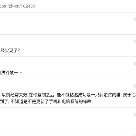
e.com/zh-cn/102430
已经实现了？
用法谷歌一下
Off, 以前经常失效(在你复制之后, 能不能粘贴成功是一只薛定谔的猫, 属于心
遇到了, 不知道是不是更新了手机和电脑系统的缘故