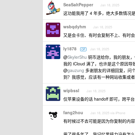
SeaSaltPepper
Jan 18, 2025
这功能我用了 4 年多，绝大多数情况
wsbqdyhm
Jan 18, 2025
又是会卡住、有时会复制不上、有时会
ly1878
Jan 18, 2025
OP
@
SkylerShu
铜币送给你，我的朋友，
我的 iCloud 满了，也许是这个原
@
gauzung
多谢朋友的详细回复，问个
到？我感觉，应该有一种网站收集或者
wipbssl
Jan 18, 2025
仅苹果设备的话 handoff 即可，跨平台的
fang2hou
Jan 18, 2025 via iPhone
有时候过不去可能是因为你复制的内容被
用了很多年了，我记忆里接力没有怎么