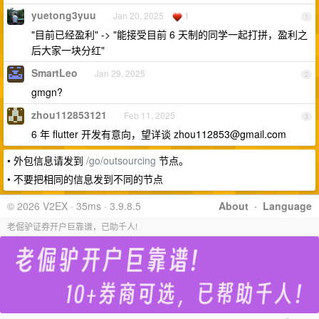
yuetong3yuu
Jan 20, 2025
1
1
"目前已经盈利" -> "能接受目前 6 天制的同学一起打拼，盈利之
后大家一块分红"
SmartLeo
Jan 29, 2025
2
gmgn?
zhou112853121
Feb 11, 2025
3
6 年 flutter 开发有意向，望详谈
zhou112853@gmail.com
• 外包信息请发到
/go/outsourcing
节点。
• 不要把相同的信息发到不同的节点
© 2026 V2EX · 35ms · 3.9.8.5
About
·
Language
老倔驴证券开户巨靠谱，已助千人!