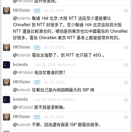
@
HKViolet
提升带宽呀。
HKViolet
Jan 23, 2025
OP
38
@
bclerdx
聯通 169 北京-大阪 NTT 這段至少還是要比
ChinaNet 到 NTT 好很多了，至少聯通 169 北京這段到大阪
NTT 還是比較湊合的，哪怕是到東京也比中國電信的 ChinaNet
好很多，電信 ChinaNet-東京 NTT 基本上都是經常炸死的。
HKViolet
Jan 23, 2025
OP
39
@
bclerdx
電信太強勢了，到 NTT 也只接了 45G 。
bclerdx
Jan 23, 2025 via Android
40
@
HKViolet
电信仗着谁的势？
HKViolet
Jan 23, 2025
OP
41
@
bclerdx
仗著自己是內地固網最大的 ISP 唄
bclerdx
Jan 23, 2025 via Android
42
@
HKViolet
那不就是垄断嘛。
HKViolet
Jan 23, 2025
OP
43
@
bclerdx
不算，因為還有兩家 ISP 跟電信競爭。