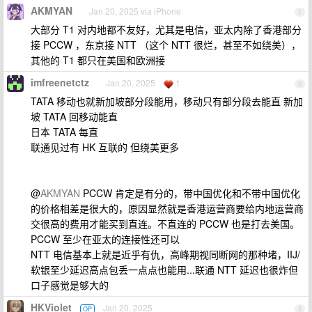
AKMYAN
Jan 20, 2025 via iPhone
1
大部分 T1 对内地都不友好，尤其是电信，亚太内除了香港部分
接 PCCW ，东京接 NTT （这个 NTT 很烂，甚至不如绕美），
其他的 T1 都只在美国和欧洲接
imfreenetctz
Jan 20, 2025
1
2
TATA 移动也就新加坡部分段能用，移动只有部分段去能直 新加
坡 TATA 回移动能直
日本 TATA 每直
联通见过有 HK 互联的 但绕美更多
@
AKMYAN
PCCW 肯定是有分的，带中国优化和不带中国优化
的价格相差是很大的，原因显然就是香港运营商要给内地运营商
交很高的费用才能买到直连。不直连的 PCCW 也是打去美国。
PCCW 至少在亚太的连接性还可以
NTT 电信基本上就是近乎有仇，高峰期视同断网的那种堵，IIJ/
软银至少延迟高点包丢一点点也能用...联通 NTT 延迟也很炸但
口子感觉是够大的
HKViolet
Jan 20, 2025
OP
3