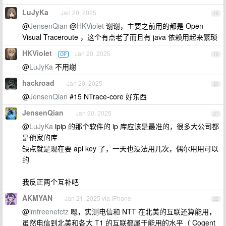
LuJyKa
Jan 20, 2025
18
@
JensenQian
@
HKViolet
谢谢，主要之前用的都是 Open
Visual Traceroute ，这个有点老了而且有 java 依赖用起来繁琐
HKViolet
Jan 20, 2025
OP
19
@
LuJyKa
不用謝
hackroad
Jan 20, 2025
20
@
JensenQian
#15 NTrace-core 好东西
JensenQian
Jan 20, 2025
21
@
LuJyKa
ipip 的那个软件的 ip 库应该是最准的，很多大公司都
是他家的库
缺点就是现在要 api key 了，一天也没法用几次，偶尔用用可以
的
我反正两个互补吧
AKMYAN
Jan 21, 2025 via iPhone
22
@
imfreenetctz
嗯，实测电信和 NTT 在北美的互联还算能用，
虽然电信到北美和各大 T1 的互联都属于能用的水平（ Cogent