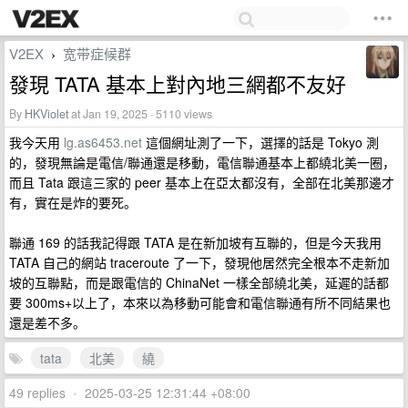
V2EX
宽带症候群
›
發現 TATA 基本上對內地三網都不友好
By
HKViolet
at Jan 19, 2025 · 5110 views
我今天用
lg.as6453.net
這個網址測了一下，選擇的話是 Tokyo 測
的，發現無論是電信/聯通還是移動，電信聯通基本上都繞北美一圈，
而且 Tata 跟這三家的 peer 基本上在亞太都沒有，全部在北美那邊才
有，實在是炸的要死。
聯通 169 的話我記得跟 TATA 是在新加坡有互聯的，但是今天我用
TATA 自己的網站 traceroute 了一下，發現他居然完全根本不走新加
坡的互聯點，而是跟電信的 ChinaNet 一樣全部繞北美，延遲的話都
要 300ms+以上了，本來以為移動可能會和電信聯通有所不同結果也
還是差不多。
tata
北美
繞
49 replies
•
2025-03-25 12:31:44 +08:00