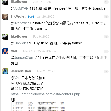
likeflower
Jan 26, 2025
44
@
AKMYAN
4134 和 ntt 是 free peer 吧，哪里看到有 transit ？
HKViolet
Jan 26, 2025
OP
45
@
likeflower
ChinaNet 的話都是向電信買 transit 啊，CN2 才是
電信向 NTT 買 transit 。
likeflower
Feb 9, 2025
46
@
HKViolet
NTT 是 tier-1 好吧，不用买 transit
Vau
Mar 24, 2025 via iPhone
47
@
JensenQian
请问绿云现在是什么线路啊，可不可以帮忙测下
路由
JensenQian
Mar 24, 2025
48
@
Vau
日本有软银和 iij
hk 现在我这边绕美了
测试 ip 官网都是有的
https://greencloudvps.com/data-centers.php
![](