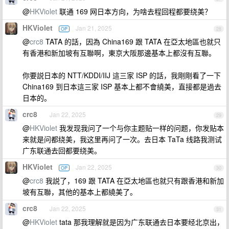
@
HKViolet
联通 169 网日本方向，为啥去程回程都要绕美？
HKViolet
Jan 21, 2025
OP
28
@
crc8
TATA 的話，因為 China169 跟 TATA 在亞太地區也就只
有香港和新加坡有互聯啊，東京大阪那邊基本上都沒有互聯。
你要説日本的 NTT/KDDI/IIJ 這三家 ISP 的話，我剛剛看了一下
China169 到日本這三家 ISP 基本上都不會繞美，直接都是過去
日本的。
crc8
Jan 22, 2025
29
@
HKViolet
我发现我问了一个与你主题贴一样的问题，你发贴本
来就是问都绕美，我这里再问了一次。去日本 TaTa 线路我测试
广东联通去回都要绕美。
HKViolet
Jan 22, 2025
OP
30
@
crc8
我説了，169 跟 TATA 在亞太地區也就只有跟香港和新加
坡有互聯，其他的基本上都繞美了。
crc8
Jan 22, 2025
31
@
HKViolet
tata 那我理解就是因为广东联通去日本要经北京出，