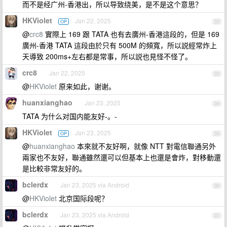
而不是经广州-香港出，所以导致绕美，是不是这个意思？
HKViolet
Jan 22, 2025
OP
32
@
crc8
實際上 169 跟 TATA 也有去廣州-香港這段的，但是 169
廣州-香港 TATA 這段由於只有 500M 的頻寬，所以説經常炸上
天導致 200ms+左右都是常事，所以説也見怪不怪了。
crc8
Jan 22, 2025
33
@
HKViolet
原来如此，谢谢。
huanxianghao
Jan 23, 2025
34
TATA 为什么对国内能友好-。-
HKViolet
Jan 23, 2025
OP
35
@
huanxianghao
本來就不友好啊，就像 NTT 對電信聯通另外
兩家也不友好，聯通雖然還可以但基本上也還是會炸，對移動還
是比較非常友好的。
bclerdx
Jan 23, 2025 via Android
36
@
HKViolet
北京国际段呢？
bclerdx
Jan 23, 2025 via Android
37