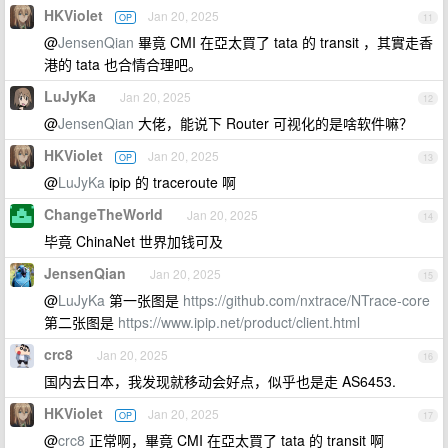
HKViolet
Jan 20, 2025
OP
11
@
JensenQian
畢竟 CMI 在亞太買了 tata 的 transit ，其實走香
港的 tata 也合情合理吧。
LuJyKa
Jan 20, 2025
12
@
JensenQian
大佬，能说下 Router 可视化的是啥软件嘛？
HKViolet
Jan 20, 2025
OP
13
@
LuJyKa
ipip 的 traceroute 啊
ChangeTheWorld
Jan 20, 2025
14
毕竟 ChinaNet 世界加钱可及
JensenQian
Jan 20, 2025
15
@
LuJyKa
第一张图是
https://github.com/nxtrace/NTrace-core
第二张图是
https://www.ipip.net/product/client.html
crc8
Jan 20, 2025
16
国内去日本，我发现就移动会好点，似乎也是走 AS6453.
HKViolet
Jan 20, 2025
OP
17
@
crc8
正常啊，畢竟 CMI 在亞太買了 tata 的 transit 啊