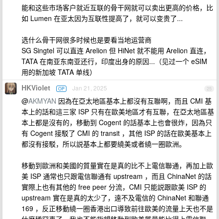
能和这些市场客户就近互联的骨干网就可以卖出更高的价格，比
如 Lumen 在亚太因为互联性提高了，就可以变贵了...
选什么骨干网很多时候也是要看当地运营商
SG Singtel 可以直连 Arelion 但 HiNet 就不能用 Arelion 直连，
TATA 在南亚东南亚还行，印度出身的原因...（见过一个 eSIM
用的新加坡 TATA 单线）
HKViolet
Jan 21, 2025
OP
25
@
AKMYAN
因為在亞太地區基本上都沒有互聯啊，而且 CMI 基
本上的話和這三家 ISP 只有在歐美地區才有互聯，在亞太地區基
本上都是沒有的，移動到 Cogent 的話基本上也會很炸，因為只
有 Cogent 接駁了 CMI 的 transit ，其他 ISP 的話在歐美基本上
都沒有接駁，所以説基本上都要繞美或者繞一圈歐洲。
移動到歐洲和美國的質量實在是真的比不上電信聯通，再加上歐
美 ISP 通常也只跟電信聯通有 upstream ，而且 ChinaNet 的話
實際上也有其他的 free peer 分流，CMI 只能説跟歐美 ISP 的
upstream 實在是真的太少了，遠不及電信的 ChinaNet 和聯通
169 ，反正移動繞一圈香港出口導致前往歐美的流量上天也不是