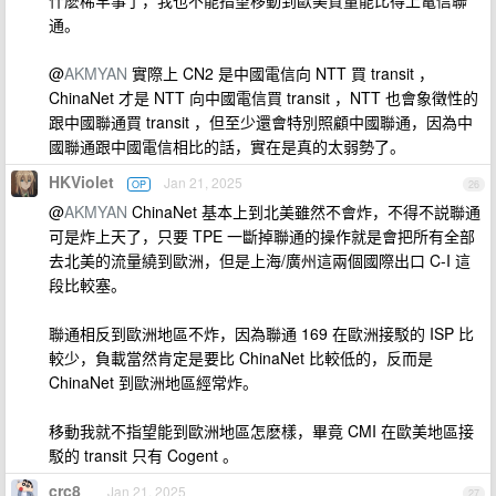
什麽稀罕事了，我也不能指望移動到歐美質量能比得上電信聯
通。
@
AKMYAN
實際上 CN2 是中國電信向 NTT 買 transit ，
ChinaNet 才是 NTT 向中國電信買 transit ，NTT 也會象徵性的
跟中國聯通買 transit ，但至少還會特別照顧中國聯通，因為中
國聯通跟中國電信相比的話，實在是真的太弱勢了。
HKViolet
Jan 21, 2025
OP
26
@
AKMYAN
ChinaNet 基本上到北美雖然不會炸，不得不説聯通
可是炸上天了，只要 TPE 一斷掉聯通的操作就是會把所有全部
去北美的流量繞到歐洲，但是上海/廣州這兩個國際出口 C-I 這
段比較塞。
聯通相反到歐洲地區不炸，因為聯通 169 在歐洲接駁的 ISP 比
較少，負載當然肯定是要比 ChinaNet 比較低的，反而是
ChinaNet 到歐洲地區經常炸。
移動我就不指望能到歐洲地區怎麽樣，畢竟 CMI 在歐美地區接
駁的 transit 只有 Cogent 。
crc8
Jan 21, 2025
27