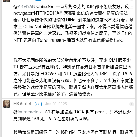
@
AKMYAN
ChinaNet 一直都對亞太的 ISP 都不怎麽友好，反正
netvigator/NTT/KDDI 這些家寬到電信的速度實在是真的沒法
看，哪怕是優化做的很爛的 HiNet 到電信的速度也不太好看，基
本上 ChinaNet 全部都繞去北美一圈才回來，不得不説電信這種
做法實在是真的非常惡心，我都不想說電信甚麽了，至於 T1 的
NTT 跪著向 T2 交 transit 這種事也就只有電信能做得出來。
我不太認同你所説的大部分對內地並不友好，至少 CMI 跟不少
T1 都在亞太是有互聯的，特別是在香港日本首爾新加坡這些地
方，尤其是跟 PCCWG 和 NTT 這些比較大的 ISP ，除了 TATA
之外可能在亞太地區沒有互聯，但也差不多了，至少海外家寬連
接移動的速度還是真的可以，聯通雖然也在亞太地區高價抛售頻
寬，但是至少比電信好多了，還會給優惠。
HKViolet
Jan 20, 2025
OP
4
@
imfreenetctz
169 在星加坡跟 TATA 也有 peer ，只不過很少
見到聯通 169 走 TATA 在星加坡的互聯。
移動無論是跟哪個 T1 的 ISP 都在亞太地區有互聯點吧，聯通基