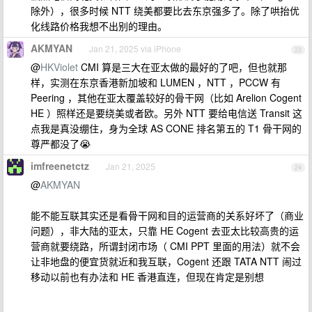
除外），很多时候 NTT 绕美都要比去东京强多了。除了哄抬优
化线路价格我想不出别的理由。
AKMYAN
Jan 21, 2025 via iPhone
23
@
HKViolet
CMI 算是三大在亚太做的最好的了吧，但也就那
样，实测在东京香港新加坡和 LUMEN ，NTT ，PCCW 有
Peering ，其他在亚太覆盖较好的骨干网（比如 Arelion Cogent
HE ）照样还是要绕美或者欧。另外 NTT 要给电信送 Transit 这
点我是真没绷住，身为全球 AS CONE 排名第五的 T1 骨干网的
尊严都没了😭
imfreenetctz
Jan 21, 2025
24
@
AKMYAN
能不能互联其实还是看骨干网和目的运营商的关系好坏了（商业
问题），非大陆的亚太，只靠 HE Cogent 去亚太比较高贵的运
营商就要绕路，所谓封闭市场（ CMI PPT 里面的用法）就不会
让非地盘的便宜货就近和我互联，Cogent 还跟 TATA NTT 闹过
移动以前也有办法和 HE 香港直连，但现在肯定是别想