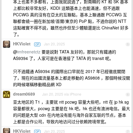
本上也差不多都有，上面我就説過了，對南韓的 KT 和 SK 基本
上都比較非常友好，KDDI 這類基本上也能滿速，但不過跟
PCCWG 真的沒有在亞太的互聯點，基本上聯通跟 PCCWG 互
聯都會繞一圈在新加坡/首爾/東京的 PoP 點，不過你説的 NTT
這點確實不得不説，雖然也炸但至少體驗還是比 ChinaNet 好多
了。
HKViolet
Jan 20, 2025
OP
5
@
imfreenetctz
要是説對 TATA 友好的，那就只有鐵通的
AS9394 了，人家可是在香港接了 TATA 的 transit 呢。
只不過鐵通 AS9394 的國際出口早就在 2017 年已經徹底關閉
了，現在的出國流量基本上都走移動的 AS9808 ，那個時候沒關
的時候堪稱移動精品網 XD
dream0689
Jan 20, 2025 via iPhone
6
亚太地区的 T1 ，主要就 ntt pccwg 容量大些吧，ntt 在 jp hk sg
容量都很大，pccwg 主要是在 hk 吧，hk 也还有澳洲电信。最大
的问题是大型 cdn 在内地没有能与海外自家互联的节点，基本
上都是合作公司，导致内地访问过分依赖跨境带宽。
HKViolet
Jan 20, 2025
OP
7