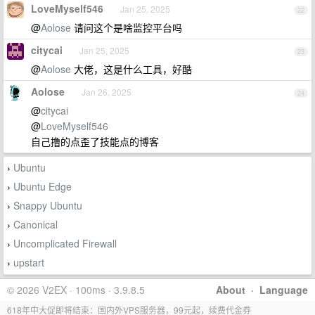
LoveMyself546
Jan 25, 2025
22
@
Aolose
请问这个是啥监控平台吗
citycai
Jan 25, 2025
23
@
Aolose
大佬，这是什么工具，好酷
Aolose
Jan 26, 2025
24
@
citycai
@
LoveMyself546
自己撸的点歪了技能点的博客
Ubuntu
›
Ubuntu Edge
›
Snappy Ubuntu
›
Canonical
›
Uncomplicated Firewall
›
upstart
›
© 2026 V2EX · 100ms · 3.9.8.5
About
·
Language
618年中大促即将结束：国内外VPS服务器，99元起，续费代金券