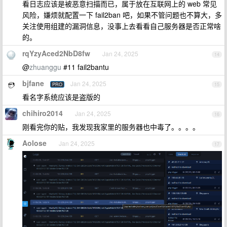
看日志应该是被恶意扫描而已，属于放在互联网上的 web 常见
风险，嫌烦就配置一下 fail2ban 吧，如果不管问题也不算大，多
关注使用组建的漏洞信息，没事上去看看自己服务器是否正常啥
的。
rqYzyAced2NbD8fw
Jan 24, 2025
14
@
zhuanggu
#11 fail2bantu
bjfane
Jan 24, 2025
PRO
15
看名字系统应该是盗版的
chihiro2014
Jan 24, 2025
16
刚看完你的贴，我发现我家里的服务器也中毒了。。。。
Aolose
Jan 24, 2025
17