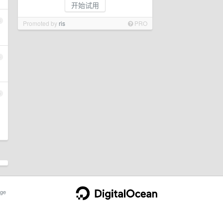
开始试用
3
Promoted by
ris
PRO
4
5
ge