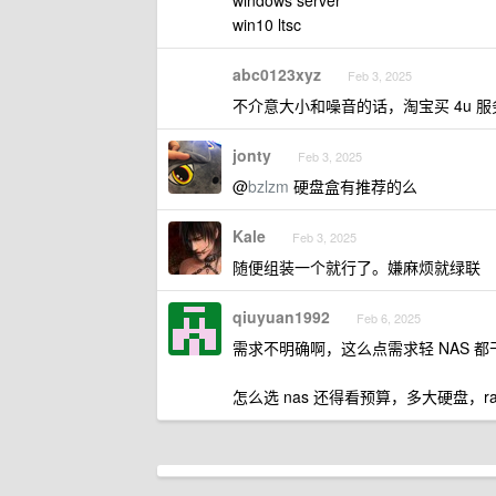
windows server
win10 ltsc
abc0123xyz
Feb 3, 2025
不介意大小和噪音的话，淘宝买 4u 服务
jonty
Feb 3, 2025
@
bzlzm
硬盘盒有推荐的么
Kale
Feb 3, 2025
随便组装一个就行了。嫌麻烦就绿联
qiuyuan1992
Feb 6, 2025
需求不明确啊，这么点需求轻 NAS 都
怎么选 nas 还得看预算，多大硬盘，ra