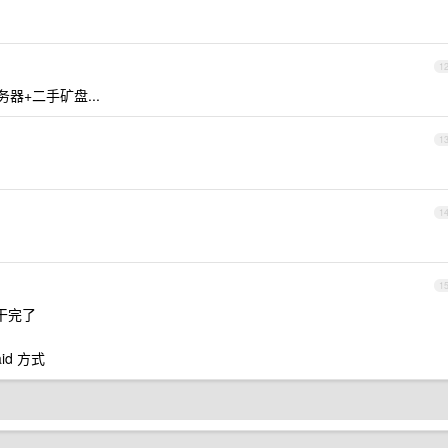
1
器+二手矿盘...
1
1
1
干完了
id 方式