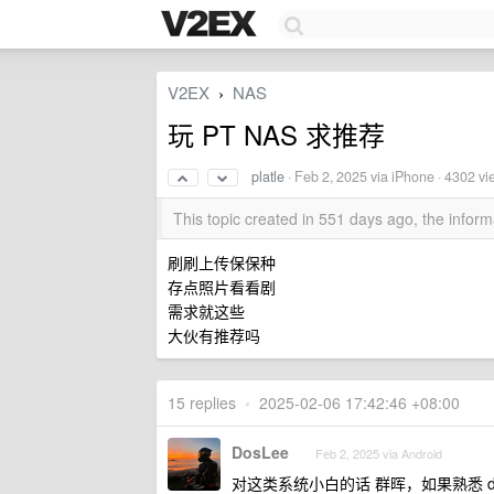
V2EX
NAS
›
玩 PT NAS 求推荐
platle
·
Feb 2, 2025
via iPhone · 4302 vi
This topic created in 551 days ago, the info
刷刷上传保保种
存点照片看看剧
需求就这些
大伙有推荐吗
15 replies
•
2025-02-06 17:42:46 +08:00
DosLee
Feb 2, 2025 via Android
对这类系统小白的话 群晖，如果熟悉 d