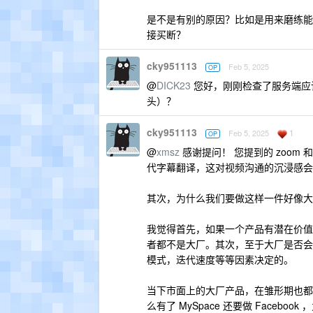
是不是有别的原因？比如是用来磨练能
接买断？
cky951113
Feb 5, 2025
OP
@
DICK23
您好，刚刚检查了服务端应
头）？
cky951113
1
Feb 5, 2025
OP
@
xmsz
感谢提问！ 您提到的 zoo
代字幕翻译，这对视频沟通的沉浸感会
其次，为什么我们要做这样一件好像大
我觉得首先，如果一个产品有潜在价值
者都不是大厂。其次，至于大厂是否会
模式，迭代速度等等因素决定的。
当下市面上的大厂产品，在雏形期也都或多
么有了 MySpace 还要做 Facebook ，