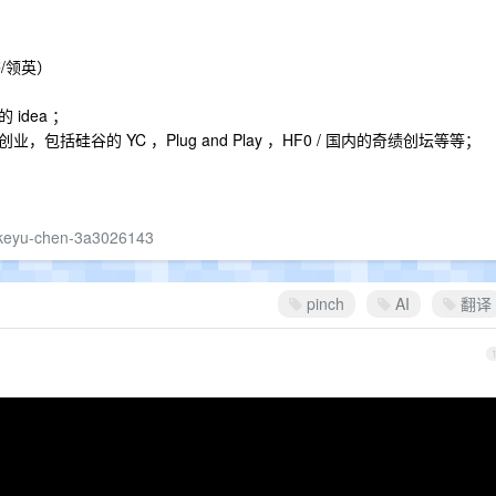
书/领英）
的 idea ；
硅谷的 YC ，Plug and Play ，HF0 / 国内的奇绩创坛等等；
n/keyu-chen-3a3026143
pinch
AI
翻译