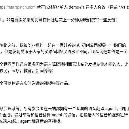
ttps://startpinch.com
就可以体验 “单人 demo+创建多人会议（目前 1v1 
wall 。非常感谢如果您愿意在体验后花上一分钟为我们撰写一些反馈！
师，在此之前，我和创业搭档一起在一家硅谷的 AI 初创公司领导一个跨国的
师，但是发现受限于大家的英语/韩语/汉语水平不同，团队沟通始终是一个
全世界同样还有很多因为语言障碍限制而无法充分发挥专业才能的人，比
移民，医疗，教育，新闻等等）
个可以跨语言实时沟通的视频会议产品。
会议系统。所有参会者在云端都拥有一个专属的语音翻译 agent ，调用
S 合成。通过前端和语音翻译 agent 的通信，把说话人的语音和视频进行
说话人经过 agent 翻译后的音视频。