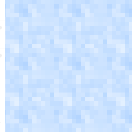
6
7
什