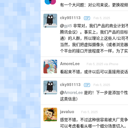
有一个大问题：对公司来说，更换视频
cky951113
Feb 5, 2025
OP
@
gpt5
非常对，我们产品的商业计划不是和现有的
腾讯会议）。事实上，我们产品的目标
通）的人群，所以理论上这些人/公司
当然，我们把虚拟摄像头（或者浏览器
个平台的接口开放程度不一样，为了实
AmoreLee
Feb 5, 2025 via iPhone
看起来不错，或许以后可以直接用说话
cky951113
Feb 5, 2025
OP
@
AmoreLee
是的！下一步是添加个性
这类信息）
javaluo
Feb 5, 2025
感觉不错，不过这种很容易被大厂竞争？ 比如
可以考虑看看从哪一个细分场景切入，