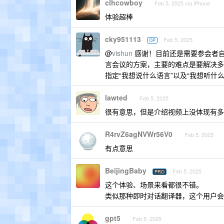
clhcowboy
Feb 5, 2025 via iPhone
体验超棒
cky951113
Feb 5, 2025
OP
@
vishun
感谢！目前还是需要参会者自己
言会议的方案，主要的难点是要解决多个
指定“我想说什么语言”以及“我想听什
lawted
Feb 5, 2025
很有意思，但是介绍视频上没体现有多
R4rvZ6agNVWr56V0
Feb 5, 2025
有点意思
BeijingBaby
Feb 5, 2025
PRO
这个体验、场景来看都很不错。
类似那种即时对话翻译器，这个用户会
gpt5
Feb 5, 2025