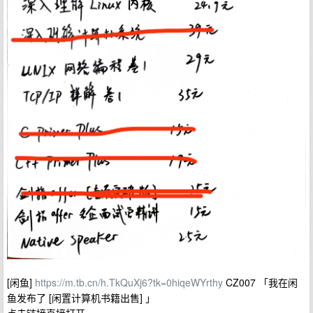
[闲鱼]
https://m.tb.cn/h.TkQuXj6?tk=0hiqeWYrthy
CZ007 「我在闲
鱼发布了 [闲置计算机书籍出售] 」