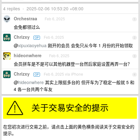
4 replies
•
2025-02-06 10:53:20 +08:00
Orchestraa
Feb 6, 2025
1
会免都领过么
Chrizxy
Feb 6, 2025
OP
2
@
xipuxiaoyehua
刚开的会员 会免只从今年 1 月份的开始领取
hideonwhere
Feb 6, 2025
3
会员拼车是不是可以其他机器登一台然后家庭设置再弄一台？
Chrizxy
Feb 6, 2025 via iPhone
OP
4
@
hideonwhere
其实上限挺多台的 但开车为了稳定一般就 5 和
4 各一台共两个车友
在您初次进行交易之前，请点击上面的黄色横条阅读关于交易安全的
提示。