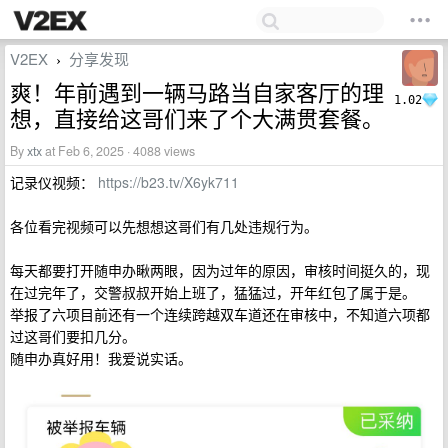
V2EX
分享发现
›
爽！年前遇到一辆马路当自家客厅的理
1.02
想，直接给这哥们来了个大满贯套餐。
By
xtx
at Feb 6, 2025 · 4088 views
记录仪视频：
https://b23.tv/X6yk711
各位看完视频可以先想想这哥们有几处违规行为。
每天都要打开随申办瞅两眼，因为过年的原因，审核时间挺久的，现
在过完年了，交警叔叔开始上班了，猛猛过，开年红包了属于是。
举报了六项目前还有一个连续跨越双车道还在审核中，不知道六项都
过这哥们要扣几分。
随申办真好用！我爱说实话。