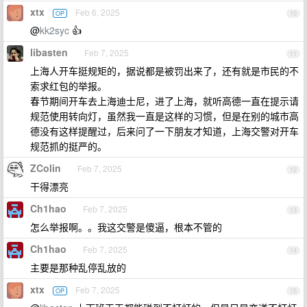
xtx
Feb 6, 2025
OP
10
@
kk2syc
👍
libasten
Feb 7, 2025
11
上海人开车挺规矩的，据说都是被罚出来了，还有就是市民的不
索求红包的举报。
春节期间开车去上海迪士尼，进了上海，就听高德一直在提示请
规范使用转向灯，虽然我一直是这样的习惯，但是在别的城市高
德没有这样提醒过，后来问了一下朋友才知道，上海交警对开车
规范抓的挺严的。
ZColin
Feb 7, 2025
12
干得漂亮
Ch1hao
Feb 7, 2025
13
怎么举报啊。。我这交警是傻逼，根本不管的
Ch1hao
Feb 7, 2025
14
主要是那种乱停乱放的
xtx
Feb 7, 2025
OP
15