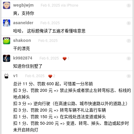
wegbjwjm
Feb 6, 2025 via iPhone
5
爽，支持你
asanelder
Feb 6, 2025
6
哈哈， 这标题俺读了五遍才看懂啥意思
shakoon
Feb 6, 2025
7
干的漂亮
k9982874
Feb 6, 2025
1
8
知道你住别墅了
v1
Feb 6, 2025
2
9
总计 11 分、罚款 600 起，可惜差一分吊销
扣 3 分、罚款 200 元 => 禁止掉头或者禁止左转弯标志、标线的
地点掉头
扣 3 分 => 逆向行驶（在高速公路、城市快速路以外的道路上）
扣 3 分、罚款 200 元 => 转弯车辆不礼让直行车辆
扣 1 分、罚款 150 元 => 在实线处违法变道或掉头
扣 1 分、罚款 50-200 元 => 变道、转弯、掉头、靠边或起步时
未开启转向灯