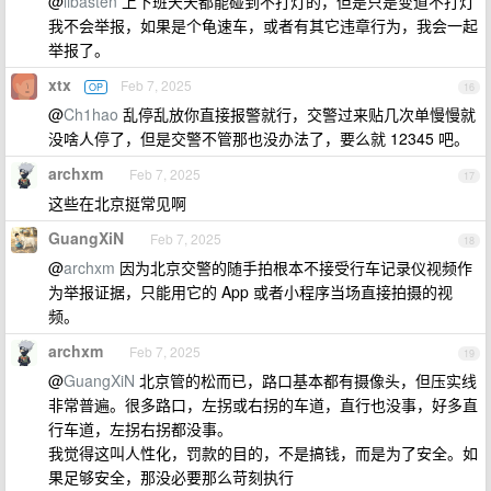
@
libasten
上下班天天都能碰到不打灯的，但是只是变道不打灯
我不会举报，如果是个龟速车，或者有其它违章行为，我会一起
举报了。
xtx
Feb 7, 2025
OP
16
@
Ch1hao
乱停乱放你直接报警就行，交警过来贴几次单慢慢就
没啥人停了，但是交警不管那也没办法了，要么就 12345 吧。
archxm
Feb 7, 2025
17
这些在北京挺常见啊
GuangXiN
Feb 7, 2025
18
@
archxm
因为北京交警的随手拍根本不接受行车记录仪视频作
为举报证据，只能用它的 App 或者小程序当场直接拍摄的视
频。
archxm
Feb 7, 2025
19
@
GuangXiN
北京管的松而已，路口基本都有摄像头，但压实线
非常普遍。很多路口，左拐或右拐的车道，直行也没事，好多直
行车道，左拐右拐都没事。
我觉得这叫人性化，罚款的目的，不是搞钱，而是为了安全。如
果足够安全，那没必要那么苛刻执行