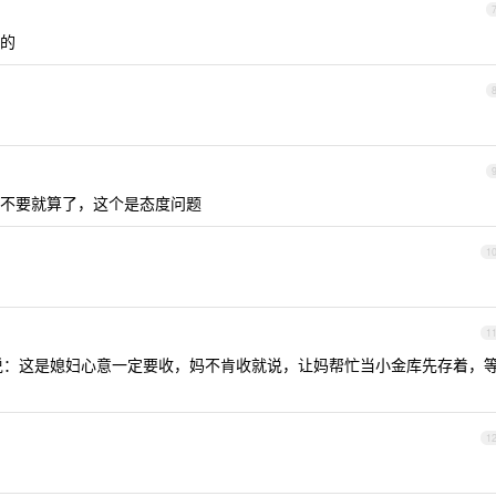
的
不要就算了，这个是态度问题
1
1
说：这是媳妇心意一定要收，妈不肯收就说，让妈帮忙当小金库先存着，
1