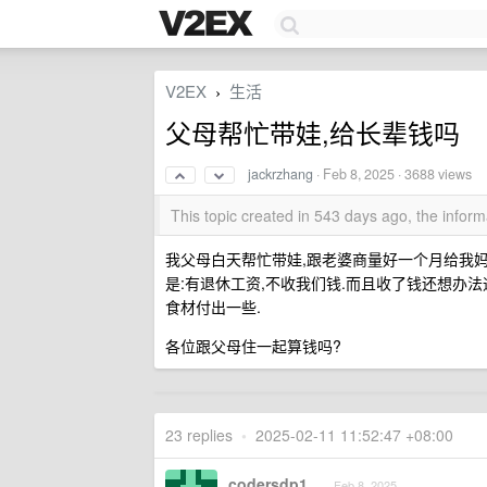
V2EX
生活
›
父母帮忙带娃,给长辈钱吗
jackrzhang
·
Feb 8, 2025
· 3688 views
This topic created in 543 days ago, the info
我父母白天帮忙带娃,跟老婆商量好一个月给我妈转
是:有退休工资,不收我们钱.而且收了钱还想办法
食材付出一些.
各位跟父母住一起算钱吗?
23 replies
•
2025-02-11 11:52:47 +08:00
codersdp1
Feb 8, 2025