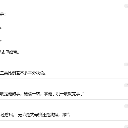
1
是：
。
。
是丈母娘带。
1
三类比例差不多平分秋色。
1
收是他的事，微信一转，拿他手机一收就完事了
1
心里还憋屈。 无论是丈母娘还是我妈，都给
1