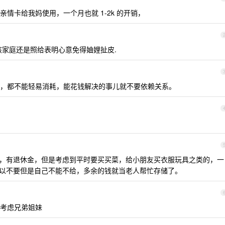
情卡给我妈使用，一个月也就 1-2k 的开销，
孩家庭还是照给表明心意免得妯娌扯皮.
，都不能轻易消耗，能花钱解决的事儿就不要依赖关系。
不用，有退休金，但是考虑到平时要买买菜，给小朋友买衣服玩具之类的，一
母可以不要但是自己不能不给，多余的钱就当老人帮忙存储了。
考虑兄弟姐妹