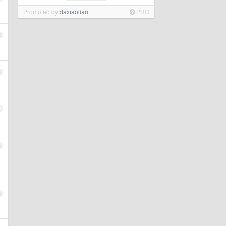
Promoted by
daxiaolian
PRO
2
3
4
5
6