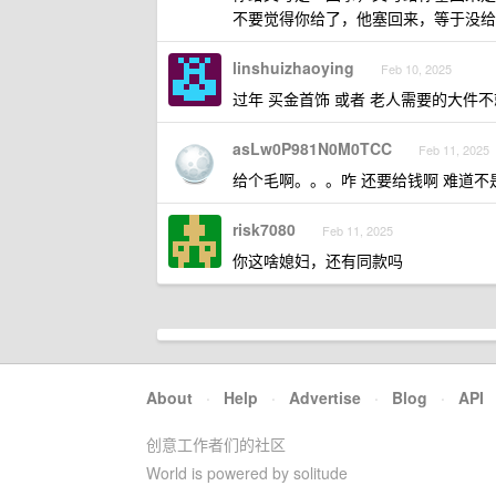
不要觉得你给了，他塞回来，等于没给
linshuizhaoying
Feb 10, 2025
过年 买金首饰 或者 老人需要的大件
asLw0P981N0M0TCC
Feb 11, 2025
给个毛啊。。。咋 还要给钱啊 难道
risk7080
Feb 11, 2025
你这啥媳妇，还有同款吗
About
·
Help
·
Advertise
·
Blog
·
API
创意工作者们的社区
World is powered by solitude