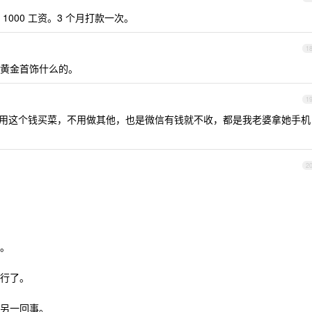
1000 工资。3 个月打款一次。
1
黄金首饰什么的。
1
辈只用这个钱买菜，不用做其他，也是微信有钱就不收，都是我老婆拿她手机
2
。
行了。
另一回事。