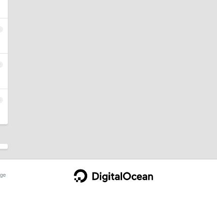
1
2
3
ge