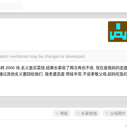
rmation mentioned may be changed or developed.
 2000 块,名义是买菜钱.结果长辈收了两次再也不收. 现在是我妈的态
通过其他名义塞回给我们. 我老婆态度:带娃辛苦,不说孝敬父母,起码吃饭
带娃
长辈收钱
父母帮忙