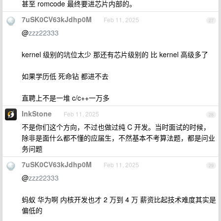
甚至 romcode 最终要进芯片内部的。
7uSK0CV63kJdhp0M
Feb 11, 2025
27
@
zzz22333
kernel 级别的坑位太少 那还有芯片级别的 比 kernel 高级多了
如果学历低 死命钻 都进不去
直聘上不是一堆 c/c++一万多
InkStone
Feb 11, 2025
28
不是你们这个方向，不过也做过纯 C 开发。当时面试的时候，
除非是面什么都不懂的应届生，不然基本不考算法题，都是问业
务问题
7uSK0CV63kJdhp0M
Feb 11, 2025
29
@
zzz22333
蚂蚁 华为啊 内核开发也才 2 万到 4 万 薪资比起技术难度其实是
偏低的