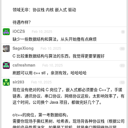
领域无非：协议栈 内核 嵌入式 驱动
待遇咋样？
iOCZS
Feb 10, 2025
9
缺少一些数据结构和算法，从头开始撸有点麻烦
SageXiong
Feb 10, 2025
10
C 比较重数据结构与算法的东西，我觉得更要掌握好
csfreshman
Feb 10, 2025
11
刷题可以用 c++ stl ，亲测有效，哈哈哈哈
sir283
Feb 10, 2025
12
现在没有绝对的纯 C 岗位了，嵌入式都必须要会 C++了，手搓
链表、通讯协议、串口协议、网络协议这些，太影响效率了，有
这个时间，公司换个 Java 项目，都做完好几个了。
c/c++的岗位，第一考数据结构，
需要你现场手撕红黑树、哈希表，现场背各种协议栈（根据公司
做的产品性质决定，如果是工控机，就是串口跟网络协议居