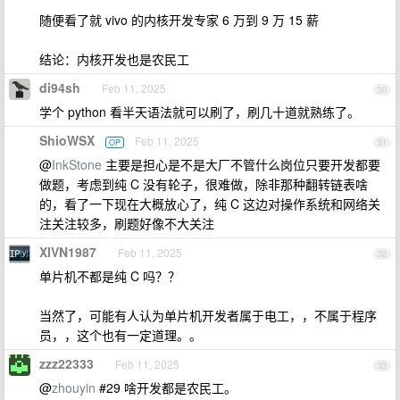
随便看了就 vivo 的内核开发专家 6 万到 9 万 15 薪
结论：内核开发也是农民工
di94sh
Feb 11, 2025
30
学个 python 看半天语法就可以刷了，刷几十道就熟练了。
ShioWSX
Feb 11, 2025
OP
31
@
InkStone
主要是担心是不是大厂不管什么岗位只要开发都要
做题，考虑到纯 C 没有轮子，很难做，除非那种翻转链表啥
的，看了一下现在大概放心了，纯 C 这边对操作系统和网络关
注关注较多，刷题好像不大关注
XIVN1987
Feb 11, 2025
32
单片机不都是纯 C 吗？？
当然了，可能有人认为单片机开发者属于电工，，不属于程序
员，，这个也有一定道理。。
zzz22333
Feb 11, 2025
33
@
zhouyin
#29 啥开发都是农民工。