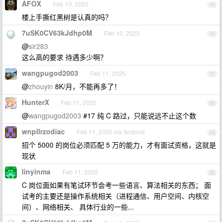
AFOX
Feb 10, 2025
15
楼上手撕红黑树是认真的吗？
7uSK0CV63kJdhp0M
Feb 10, 2025
16
@
sir283
这么高的要求 待遇多少啊？
wangpugod2003
Feb 11, 2025
17
@
zhouyin
8K/月，不能再多了！
HunterX
Feb 11, 2025
18
@
wangpugod2003
#17 纯 C 路过，只能说远不止这个数
wnpllrzodiac
Feb 11, 2025 via Android
19
招个 5000 的岗位必须匹配 5 万的能力，才有面试资格，这就是
现状
linyinma
Feb 11, 2025
20
C 岗位面如果有笔试环节会考一些语言、算法相关的东西； 面
试考的主要还是操作系统相关（进程通信、用户空间、内核空
间）、网络相关、 具体行业的一些...