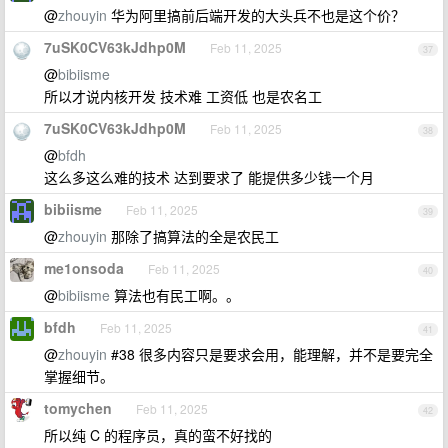
@
zhouyin
华为阿里搞前后端开发的大头兵不也是这个价？
7uSK0CV63kJdhp0M
Feb 11, 2025
37
@
bibiisme
所以才说内核开发 技术难 工资低 也是农名工
7uSK0CV63kJdhp0M
Feb 11, 2025
38
@
bfdh
这么多这么难的技术 达到要求了 能提供多少钱一个月
bibiisme
Feb 11, 2025
39
@
zhouyin
那除了搞算法的全是农民工
me1onsoda
Feb 11, 2025
40
@
bibiisme
算法也有民工啊。。
bfdh
Feb 11, 2025
41
@
zhouyin
#38 很多内容只是要求会用，能理解，并不是要完全
掌握细节。
tomychen
Feb 11, 2025
42
所以纯 C 的程序员，真的蛮不好找的