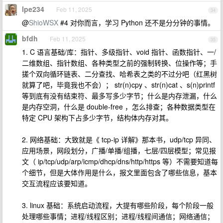
lpe234
Feb 11, 2025
34
@
ShioWSX
#4 对你而言，学习 Python 还不是分分钟的事情。
bfdh
Feb 11, 2025
35
1. C 语言基础/库：指针、多级指针、void 指针、函数指针、一/
二维数组、指针数组、各种类型之前的强制转换、位操作等；手
搓个双向循环链表、二分查找、哈希表之类的不过分吧（红黑树
就算了吧，毕竟我也不会）； str(n)cpy 、str(n)cat 、s(n)printf
等到底有没有结束符、最多写多少字节；什么是内存泄漏，什么
是内存空洞，什么是 double-free ，怎么排查；各种数据类型在
特定 CPU 架构下占多少字节，结构体内存对其。
2. 网络基础：大致就是《 tcp-ip 详解》那本书，udp/tcp 异同、
应用场景，网段划分，广播/单播/组播，七层/四层模型；常见报
文（ ip/tcp/udp/arp/icmp/dhcp/dns/http/https 等）不需要知道每
个细节，但是大体作用是什么，报文里面包含了哪些信息，基本
交互流程应该要知道。
3. linux 基础：系统启动流程，大提有哪些阶段，每个阶段一般
处理哪些事情；进程/线程区别；进程/线程间通信；网络通信；