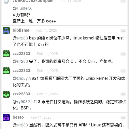
7uSK0CV63kJdhp0M
Feb 11, 2025
21
@
HunterX
4 万有吗？
直聘上一堆一万多 c/c++
bibiisme
Feb 11, 2025
22
@
sir283
bsp 的纯 c 岗位不少啊，linux kernel 哪怕后面用 rust
了也不可能上 c++的
zzz22333
Feb 11, 2025
23
@
sir283
完了，我司的同事都会 C ，不会 C++，咋整呢。
zzz22333
Feb 11, 2025
24
@
zhouyin
#21 你看看互联网大厂里面的 Linux kernel 开发和优
化的工资。
zzz22333
Feb 11, 2025
25
@
xy90321
#13 跟硬件打交道啊，操作系统之类的，稳定性和优
化，BSP 。
besto
Feb 11, 2025
26
@
sir283
当然有，嵌入式可不是只有 ARM / Linux 还有更裸的，