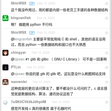
ShioWSX
Feb 10, 2025
OP
2
这个我没咋用过，用的都是内部一些老员工手搓的各种数据结构
kingcanfish
Feb 10, 2025
3
啊？ 做题用 python 不行吗
ShioWSX
Feb 10, 2025
OP
4
@
kingcanfish
主要是平常就用纯 C 和 shell ，其他的语言没用
过，而且 python 一些数据结构和接口也不大熟悉
chingyat
Feb 10, 2025
5
@
zjsxwc
#1 glib 和 glibc （ GNU C Library ） 可不是一回事啊
PTLin
Feb 10, 2025
6
@
zjsxwc
你说的是 gtk 的 glib 吧，这玩意没什么刷题网站支持
nanrenlei
Feb 10, 2025
7
这种底层的更应该问算法了，要不都没什么可问的了，c 语言感
觉就是数据结构、算法、通讯协议这些了
7uSK0CV63kJdhp0M
Feb 10, 2025
8
感觉开发纯 c 真的很痛苦 属于石器时代