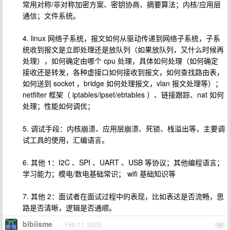
常用对称/非对称加密方案、密钥协商、摘要算法；内核/应用层
通信；文件系统。
4. linux 网络子系统，报文如何从驱动传递到网络子系统，子系
统收到报文是立即处理还是放队列（如果放队列，又什么时候再
处理），如何确定由哪个 cpu 处理，具体如何处理（如何确定
接收还是转发，各种虚接口如何接收到报文，如何查找路由表，
如何送到 socket ，bridge 如何处理报文，vlan 报文处理等）；
netfilter 框架（ iptables/ipset/ebtables ）、链接跟踪、nat 如何
处理；性能如何调优；
5. 调试手段：内核崩溃、应用层崩溃、死锁、栈溢出等，主要调
试工具的使用，汇编语言。
6. 其他 1：I2C 、SPI 、UART 、USB 等协议；其他编程语言；
学习能力；模电/数电基础常识； wifi 基础知识等
7. 其他 2：面试者在面试过程中的表现，比如表达是否流畅，思
路是否清晰，逻辑是否通顺。
bibiisme
Feb 11, 2025
36