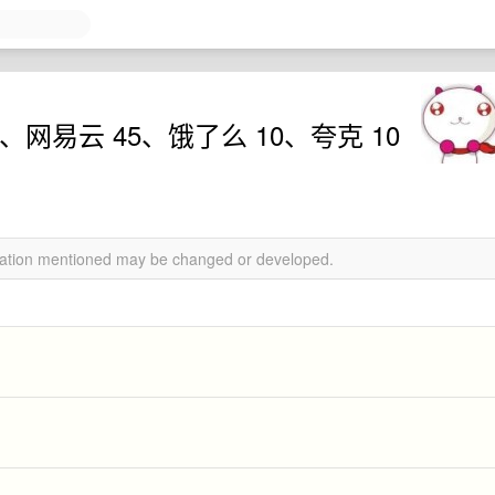
5、网易云 45、饿了么 10、夸克 10
rmation mentioned may be changed or developed.