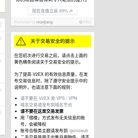
现在充值立返 20% 🎉
Promoted by
nicoljiang
PRO
1
在您初次进行交易之前，请点击上面的
黄色横条阅读关于交易安全的提示。
2
5
为了提高 V2EX 的有效信息质量，在发
布交易信息时，除了遵守安全提示中的
说明外，也请注意下面的规则：
3
请不要在 V2EX 卖 VPS / VPN
域名交易请发布到域名节点
请不要在这里交易发票
4
用「借楼」方式发布无关信息的账
号，会被降权
账号合租类主题请发布到
/go/cosub
二手交易是用于出售自用物件。请不