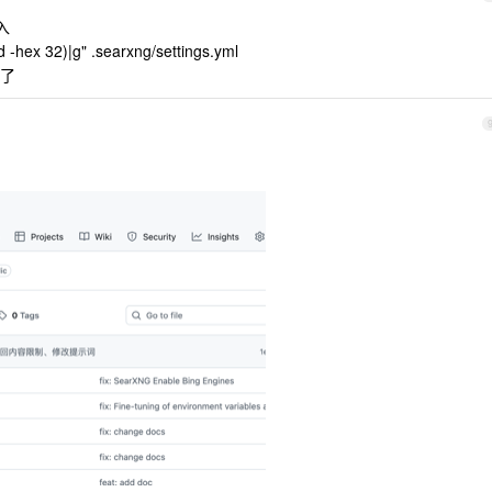
入
d -hex 32)|g" .searxng/settings.yml
好了