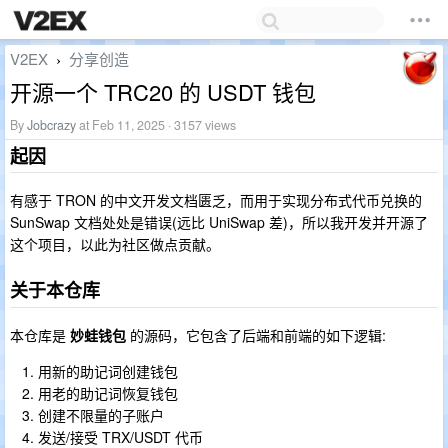
V2EX
分享创造
›
开源一个 TRC20 的 USDT 钱包
By
Jobcrazy
at Feb 11, 2025 · 3157 views
起因
有感于 TRON 的中文开发文档匮乏，而用于实现分布式代币兑换的
SunSwap 文档处处是错误(远比 UniSwap 差)，所以我开发并开源了
这个项目，以此为社区做点贡献。
关于本仓库
本仓库是
妙蛙钱包
的源码，它包含了后端和前端的如下逻辑:
用新的助记词创建钱包
用老的助记词恢复钱包
创建不限量的子账户
发送/接受 TRX/USDT 代币