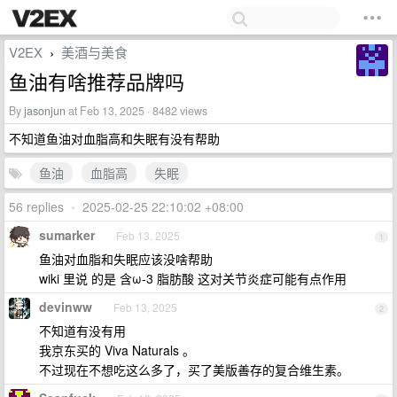
V2EX
美酒与美食
›
鱼油有啥推荐品牌吗
By
jasonjun
at Feb 13, 2025 · 8482 views
不知道鱼油对血脂高和失眠有没有帮助
鱼油
血脂高
失眠
56 replies
•
2025-02-25 22:10:02 +08:00
sumarker
Feb 13, 2025
1
鱼油对血脂和失眠应该没啥帮助
wiki 里说 的是 含ω-3 脂肪酸 这对关节炎症可能有点作用
devinww
Feb 13, 2025
2
不知道有没有用
我京东买的 Viva Naturals 。
不过现在不想吃这么多了，买了美版善存的复合维生素。