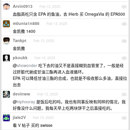
Arvin0913
Feb 13, 2025
27
血脂高吃只含 EPA 的鱼油，去 iHerb 买 OmegaVia 的 EPA500
m0unta1n886
Feb 13, 2025
28
金凯撒 1400
Tankpt
Feb 13, 2025
29
金凯撒
pkoukk
Feb 13, 2025
30
@
showonder
吃下去的油又不是直接糊到血管里了，一般是经
过肝脏代谢成甘油三酯再进入血液循环。
EPA 可以降低甘油三酯的合成，也就是不吸收那么多油，直接拉
出去
devinww
Feb 13, 2025
31
@
hiphooray
是饭后吃的吗，我也有同事反映有同样的情况，我
好像没什么问题，我每天早上吃两块饼干之后直接吃的。
jiale2V
Feb 13, 2025
32
看 V 帖子 买的 swisse