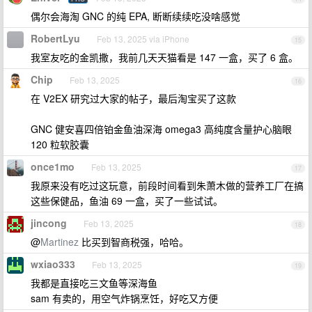
偶尔会海淘 GNC 的纯 EPA, 断断续续吃没啥感觉
RobertLyu
Feb 13, 2025 via iPhone
15
我室友吃的金凯撒，我前几天天猫看是 147 一盒，买了 6 盒。
Chip
Feb 13, 2025
16
在 V2EX 研究过大家的帖子，最后淘宝买了这款
GNC 健安喜四倍铂金鱼油深海 omega3 高纯度含量护心脑眼
120 粒软胶囊
once1mo
Feb 13, 2025
17
我原来没有吃过这玩意，前段时间看到朱萧木做的营养工厂在搞
这些保健品，鱼油 69 一盒，买了一些试试。
jincong
Feb 13, 2025
18
@
Martinez
比买到智商税强，哈哈。
wxiao333
Feb 13, 2025
19
我都是直接吃三文鱼等深海鱼
sam 有卖的，用空气炸锅烹饪，好吃又方便