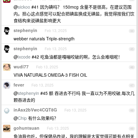
@
sickoo
#41 因为碘吗？ 150mcg 含量不是很高，在建议范围
内。担心这点感觉可以配合把碘盐换成无碘盐，我觉得按我们饮
食结构来说碘盐影响更大
stephenyin
Feb 13, 2025
44
webber naturals Triple-strength
stephenyin
Feb 13, 2025
45
@
ixcode
#42 吃鱼油都是嘎嘣咬破的啊，怎么会难咽呢！
wudi77
Feb 13, 2025
46
VIVA NATURALS OMEGA-3 FISH OIL
fever
Feb 13, 2025
47
@
stephenyin
#45 额 吞进去不行吗 我一直以为不用咬破,每次几
颗吞进去的
inAsx2bVwc4CQT8G
Feb 13, 2025
48
@
Chip
有什么效果吗？
gohuntsuan
Feb 13, 2025
49
鱼油我也吃，但保健品咋说，我的理解是大家觉得可能有点相关