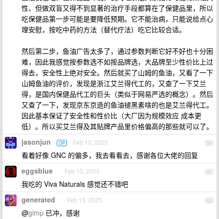
性、但做双盲又得不到显著的治疗手段都算在了保健品里，所以
吃保健品第一步可能是要降低预期。它不能治病，只能说给点心
理安慰，按吃中药的方法（替代疗法）吃它比较合适。
然后第二步，鱼油广告太多了，通过参数判断它好不好也十分困
难，因此我感觉按参数选不如按品牌选，大品牌至少性价比上过
得去，安全性上绝对安全。然后就买了山姆的鱼油，又看了一下
山姆鱼油的评价，发现是浙江艾兰得代工的，又查了一下艾兰
得，是国内保健品代工的巨头（类似于网易严选的概念）。然后
又查了一下，发现京东京造的鱼油褪黑素啥的也是艾兰得代工。
因此基本保证了安全性和性价比（大厂因为规模效应 成本更
低）。所以买艾兰得及其贴牌产品里价格偏高的那些就可以了。
jasonjun
Feb 13, 2025
OP
50
看着好像 GNC 的偏多，我去看看去，感谢各位大佬的回复
eggsblue
Feb 13, 2025
51
我吃的 Viva Naturals 感觉还不错吧
generated
Feb 13, 2025
52
@
gimp
已冲，感谢