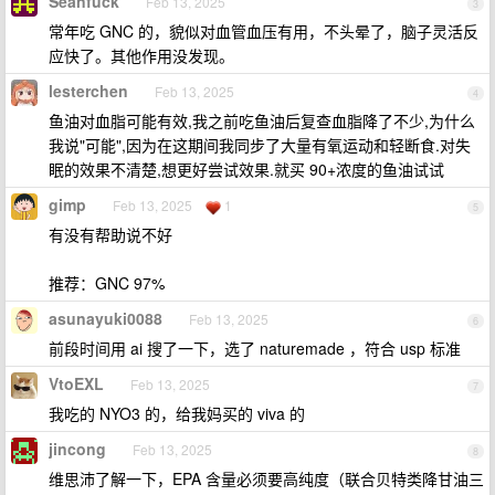
Seanfuck
Feb 13, 2025
3
常年吃 GNC 的，貌似对血管血压有用，不头晕了，脑子灵活反
应快了。其他作用没发现。
lesterchen
Feb 13, 2025
4
鱼油对血脂可能有效,我之前吃鱼油后复查血脂降了不少,为什么
我说"可能",因为在这期间我同步了大量有氧运动和轻断食.对失
眠的效果不清楚,想更好尝试效果.就买 90+浓度的鱼油试试
gimp
Feb 13, 2025
1
5
有没有帮助说不好
推荐：GNC 97%
asunayuki0088
Feb 13, 2025
6
前段时间用 ai 搜了一下，选了 naturemade ，符合 usp 标准
VtoEXL
Feb 13, 2025
7
我吃的 NYO3 的，给我妈买的 viva 的
jincong
Feb 13, 2025
8
维思沛了解一下，EPA 含量必须要高纯度（联合贝特类降甘油三