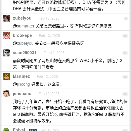
酯特别明显，还可以略微降低低密），DHA 还需要为 0 （否则
DHA 会升高低密）,中国血脂管理指南可以看一看。
xubeiyou
Feb 13, 2025
9
@
sumarker
关节炎患者路过- - 哎 有时候忘记吃保健品
brookepe
Feb 13, 2025
10
@
xubeiyou
关节炎一般都吃啥保健品呀
sean250031
Feb 13, 2025
11
前段时间刚买了两瓶山姆在卖的那个 WHC 小千金，刚吃了 3
天，等再吃段时间看看
Martinez
Feb 13, 2025
12
@
jincong
好家伙，这么贵！
jeristiano
Feb 13, 2025
13
我吃了几年鱼油，去年开始不吃了，我看到有研究显示鱼油的保
存环境十分苛刻，市场上的鱼油产品都会导致鱼油氧化而失去
ω-3 脂肪酸。最近开始吃 南极磷虾油，据说它的ω-3 脂肪酸不
会被破坏能持续效果。
Enivel
Feb 13, 2025
PRO
14