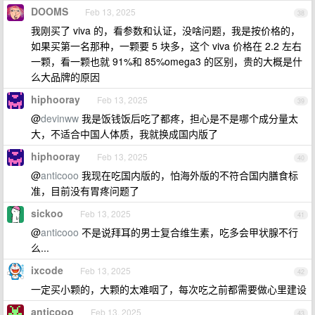
DOOMS
Feb 13, 2025
38
我刚买了 viva 的，看参数和认证，没啥问题，我是按价格的，
如果买第一名那种，一颗要 5 块多，这个 viva 价格在 2.2 左右
一颗，看一颗也就 91%和 85%omega3 的区别，贵的大概是什
么大品牌的原因
hiphooray
Feb 13, 2025
39
@
devinww
我是饭钱饭后吃了都疼，担心是不是哪个成分量太
大，不适合中国人体质，我就换成国内版了
hiphooray
Feb 13, 2025
40
@
anticooo
我现在吃国内版的，怕海外版的不符合国内膳食标
准，目前没有胃疼问题了
sickoo
Feb 13, 2025
41
@
anticooo
不是说拜耳的男士复合维生素，吃多会甲状腺不行
么...
ixcode
Feb 13, 2025
42
一定买小颗的，大颗的太难咽了，每次吃之前都需要做心里建设
anticooo
Feb 13, 2025
43