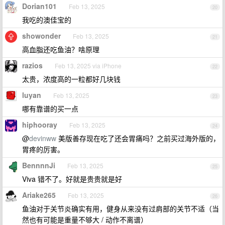
Dorian101
Feb 13, 2025
20
我吃的澳佳宝的
showonder
Feb 13, 2025
21
高血脂还吃鱼油？啥原理
razios
Feb 13, 2025 via iPhone
22
太贵，浓度高的一粒都好几块钱
luyan
Feb 13, 2025
23
哪有靠谱的买一点
hiphooray
Feb 13, 2025
24
@
devinww
美版善存现在吃了还会胃痛吗？之前买过海外版的，
胃疼的厉害。
BennnnJi
Feb 13, 2025
25
Viva 错不了。好就是贵贵就是好
Ariake265
Feb 13, 2025
26
鱼油对于关节炎确实有用，健身从来没有过肩部的关节不适（当
然也有可能是重量不够大 / 动作不离谱）