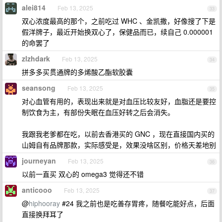
alei814
Feb 13, 2025
33
双心浓度最高的那个，之前吃过 WHC 、金凯撒，好像搜了下是
假洋牌子，最近开始换双心了，保健品而已，续自己 0.000001
的命罢了
zlzhdark
Feb 13, 2025
34
拼多多买贯通牌的多烯酸乙酯软胶囊
seansong
Feb 13, 2025
35
对心血管有用的，表现出来就是对血压比较友好，血脂还是要控
制饮食为主，有部份失眠在血压好转之后会消失。
我跟我老爹都在吃，以前去香港买的 GNC ，现在直接国内买的
山姆自有品牌那款，实际感受是，效果没啥区别，价格天差地别
journeyan
Feb 13, 2025
36
以前一直买 双心的 omega3 觉得还不错
anticooo
Feb 13, 2025
37
@
hiphooray
#24 我之前也是吃善存胃疼，随餐吃能好点，后面
直接换拜耳了