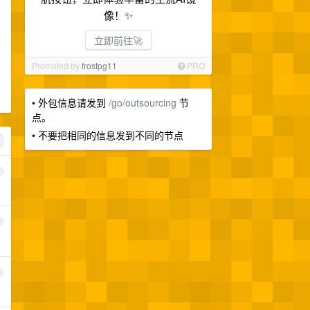
像！✨
立即前往🚀
Promoted by
frostpg11
PRO
• 外包信息请发到
/go/outsourcing
节
点。
• 不要把相同的信息发到不同的节点
1
2
3