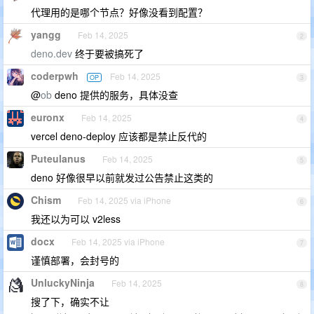
代理用的是哪个节点？好像没看到配置？
yangg
Feb 14, 2025
2
deno.dev
终于要被搞死了
coderpwh
Feb 14, 2025
OP
3
@
ob
deno 提供的服务，具体没查
euronx
Feb 14, 2025
4
vercel deno-deploy 应该都是禁止反代的
Puteulanus
Feb 14, 2025
5
deno 好像很早以前就发过公告禁止这类的
Chism
Feb 14, 2025 via iPhone
6
我还以为可以 v2less
docx
Feb 14, 2025 via iPhone
7
谨慎部署，会封号的
UnluckyNinja
Feb 14, 2025
8
搜了下，确实不让