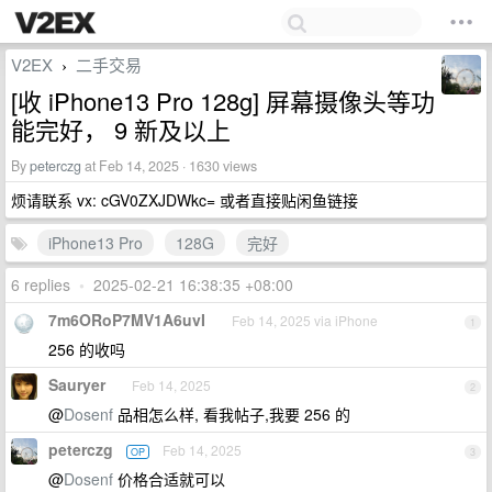
V2EX
二手交易
›
[收 iPhone13 Pro 128g] 屏幕摄像头等功
能完好， 9 新及以上
By
peterczg
at Feb 14, 2025 · 1630 views
烦请联系 vx: cGV0ZXJDWkc= 或者直接贴闲鱼链接
iPhone13 Pro
128G
完好
6 replies
•
2025-02-21 16:38:35 +08:00
7m6ORoP7MV1A6uvI
Feb 14, 2025 via iPhone
1
256 的收吗
Sauryer
Feb 14, 2025
2
@
Dosenf
品相怎么样, 看我帖子,我要 256 的
peterczg
Feb 14, 2025
OP
3
@
Dosenf
价格合适就可以