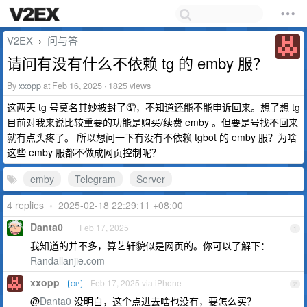
V2EX
问与答
›
请问有没有什么不依赖 tg 的 emby 服？
By
xxopp
at Feb 16, 2025 · 1825 views
这两天 tg 号莫名其妙被封了🤦，不知道还能不能申诉回来。想了想 tg
目前对我来说比较重要的功能是购买/续费 emby 。但要是号找不回来
就有点头疼了。 所以想问一下有没有不依赖 tgbot 的 emby 服？为啥
这些 emby 服都不做成网页控制呢？
emby
Telegram
Server
4 replies
•
2025-02-18 22:29:11 +08:00
Danta0
Feb 17, 2025
1
我知道的并不多，算艺轩貌似是网页的。你可以了解下：
Randallanjie.com
xxopp
Feb 17, 2025 via iPhone
OP
2
@
Danta0
没明白，这个点进去啥也没有，要怎么买？