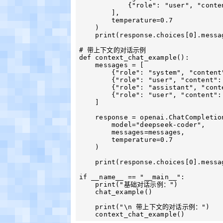
            {"role": "user", "content": "写一个 Python 快速排序算法"}

        ],

        temperature=0.7

    )

    print(response.choices[0].message.content)

# 带上下文的对话示例

def context_chat_example():

    messages = [

        {"role": "system", "content": "你是一个专业的编程助手。"},

        {"role": "user", "content": "我想实现一个 REST API 。"},

        {"role": "assistant", "content": "我可以帮你使用 FastAPI 框架实现。"},

        {"role": "user", "content": "好的，请给出具体示例。"}

    ]

    response = openai.ChatCompletion.create(

        model="deepseek-coder",

        messages=messages,

        temperature=0.7

    )

    print(response.choices[0].message.content)

if __name__ == "__main__":

    print("基础对话示例：")

    chat_example()

    print("\n 带上下文的对话示例：")
