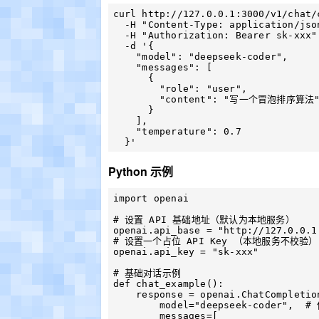
curl http://127.0.0.1:3000/v1/chat/
  -H "Content-Type: application/json" \

  -H "Authorization: Bearer sk-xxx" \

  -d '{

    "model": "deepseek-coder",

    "messages": [

      {

        "role": "user",

        "content": "写一个冒泡排序算法"

      }

    ],

    "temperature": 0.7

Python 示例
import openai

# 设置 API 基础地址（默认为本地服务）

openai.api_base = "http://127.0.0.1
# 设置一个占位 API Key （本地服务不校验）

openai.api_key = "sk-xxx"

# 基础对话示例

def chat_example():

    response = openai.ChatCompletion.create(

        model="deepseek-coder",  # 使用 DeepSeek Coder 模型

        messages=[
