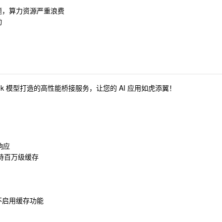
问题，算力资源严重浪费
动
DeepSeek 模型打造的高性能桥接服务，让您的 AI 应用如虎添翼！
响应
持百万级缓存
）下不启用缓存功能