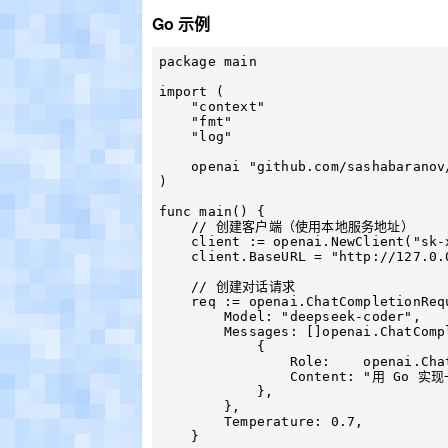
Go 示例
package main

import (

    "context"

    "fmt"

    "log"

    openai "github.com/sashabaranov/go-openai"

)

func main() {

    // 创建客户端（使用本地服务地址）

    client := openai.NewClient("sk-xxx")

    client.BaseURL = "http://127.0.0.1:3000/v1/chat/completions"

    // 创建对话请求

    req := openai.ChatCompletionRequest{

        Model: "deepseek-coder",

        Messages: []openai.ChatCompletionMessage{

            {

                Role:    openai.ChatMessageRoleUser,

                Content: "用 Go 实现一个简单的 HTTP 服务器",

            },

        },

        Temperature: 0.7,

    }
