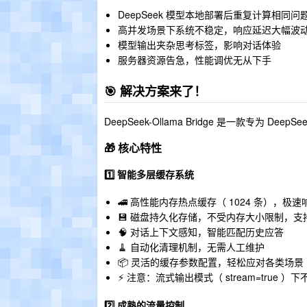
DeepSeek 模型本地部署后重复计算相同
高并发场景下系统不稳定，响应延迟大幅波
模型输出夹杂思考标签，影响对话体验
服务器资源告急，性能调优无从下手
🎯 解决方案来了！
DeepSeek-Ollama Bridge 是一款专为 
🎁 核心特性
1️⃣ 智能多层缓存系统
🚄 高性能内存热点缓存（ 1024 条），极速
💾 磁盘持久化存储，不受内存大小限制，支
🧠 对话上下文感知，智能匹配历史应答
🧹 自动化清理机制，无需人工维护
📦 灵活的缓存参数配置，轻松应对各类场景
⚡ 注意：流式输出模式（ stream=true 
2️⃣ 成熟的流量控制