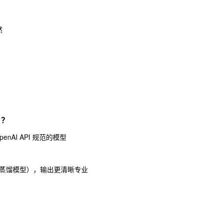
然
 ？
enAI API 规范的模型
ek 蒸馏模型），输出更清晰专业