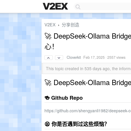
V2EX
分享创造
›
🚀 DeepSeek-Ollama
心！
Cloverkit
·
Feb 17, 2025
· 2557 views
This topic created in 535 days ago, the info
🚀 DeepSeek-Ollama
🍻 Github Repo
https://github.com/shengyanli1982/deepseek-o
😫 你是否遇到过这些烦恼？