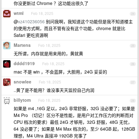
你没更新过 Chrome ？这功能出很久了
wtml
Feb 18, 2025
24
@
xz410236056
别问我啊，我知道这个功能但是我不知道楼主
的使用方式啊，而且不管有没有这个功能，chrome 就是比
Safari 更吃资源啊
Martens
Feb 18, 2025
25
无所谓，内存就是用来用的，黄就黄
dddd1919
Feb 18, 2025
26
mac 不是 win ，不会蓝屏，大胆用，24G 妥妥的
snowlee
Feb 18, 2025
27
..黄了是不能用？谁没事天天监控自己内润
billytom
Feb 18, 2025
28
如果是 m4 ,16G 足以，24G 非常舒服，32G 没必要了；如果是
M4 Pro （切记！区分不是性能，是用户对工作压力的判断而对
CPU 档次的要求）最低 24G 才够用，32G 舒服，48G 无忧，
64 没必要了；如果是 M4 Max 档次的，至少 64GB 起，128GB
理想，M4 Ultra 直接冲 192GB 完事了