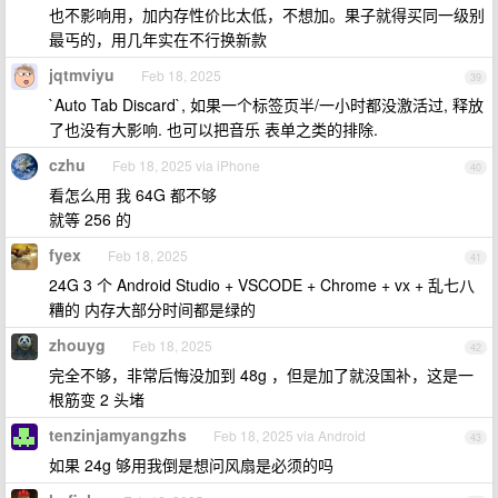
也不影响用，加内存性价比太低，不想加。果子就得买同一级别
最丐的，用几年实在不行换新款
jqtmviyu
Feb 18, 2025
39
`Auto Tab Discard`, 如果一个标签页半/一小时都没激活过, 释放
了也没有大影响. 也可以把音乐 表单之类的排除.
czhu
Feb 18, 2025 via iPhone
40
看怎么用 我 64G 都不够
就等 256 的
fyex
Feb 18, 2025
41
24G 3 个 Android Studio + VSCODE + Chrome + vx + 乱七八
糟的 内存大部分时间都是绿的
zhouyg
Feb 18, 2025
42
完全不够，非常后悔没加到 48g ，但是加了就没国补，这是一
根筋变 2 头堵
tenzinjamyangzhs
Feb 18, 2025 via Android
43
如果 24g 够用我倒是想问风扇是必须的吗