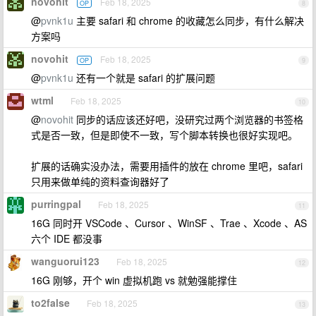
novohit
Feb 18, 2025
OP
8
@
pvnk1u
主要 safari 和 chrome 的收藏怎么同步，有什么解决
方案吗
novohit
Feb 18, 2025
OP
9
@
pvnk1u
还有一个就是 safari 的扩展问题
wtml
Feb 18, 2025
10
@
novohit
同步的话应该还好吧，没研究过两个浏览器的书签格
式是否一致，但是即使不一致，写个脚本转换也很好实现吧。
扩展的话确实没办法，需要用插件的放在 chrome 里吧，safari
只用来做单纯的资料查询器好了
purringpal
Feb 18, 2025
11
16G 同时开 VSCode 、Cursor 、WinSF 、Trae 、Xcode 、AS
六个 IDE 都没事
wanguorui123
Feb 18, 2025
12
16G 刚够，开个 win 虚拟机跑 vs 就勉强能撑住
to2false
Feb 18, 2025
13