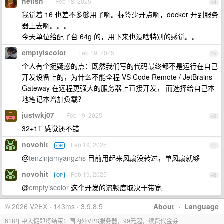
hefish
Feb 18, 2025
44
我觉着 16 也差不多够用了啊。标签少开点啊，docker 开到服务
器上去啊。。。
今天单位给配了台 64g 的，用下来也没啥特别的感觉。。
emptyiscolor
Feb 19, 2025
45
个人有个挺疑惑的点：既然我们写的代码最终都不是运行在自己
开发设备上的，为什么不能全程 VS Code Remote / JetBrains
Gateway 在远程更强大的服务器上直接开发， 而选择给自己本
地笔记本增加负载？
justwkj07
Feb 19, 2025
46
32+1T 感觉还不错
novohit
Feb 19, 2025
OP
47
@
tenzinjamyangzhs
目前用起来风扇没转过，单风扇就够
novohit
Feb 19, 2025
OP
48
@
emptyiscolor
这个开发的流畅度取决于带宽
© 2026 V2EX · 143ms · 3.9.8.5
About
·
Language
618年中大促即将结束：国内外VPS服务器，99元起，续费代金券