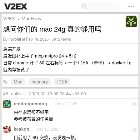
V2EX
MacBook
›
想问你们的 mac 24g 真的够用吗
By
novohit
at Feb 18, 2025 · 6972 views
后端开发
最近国补上手了 mbp m4pro 24 + 512
日常 chrome 开了 30 左右标签 + 一个 IDEA （单体） + docker 1g
就内存报黄了
Mac
memory
IDEA
48 replies
•
2025-02-19 09:33:44 +08:00
rendongrendng
Feb 18, 2025
1
内存永远都不够用
参考被布置的任务量
keakon
Feb 18, 2025
2
目前用了 6G 交换，没发现卡顿。