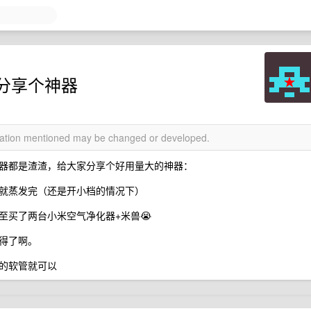
分享个神器
rmation mentioned may be changed or developed.
器都是渣渣，给大家分享个好用量大的神器：
就蒸发完（还是开小档的情况下）
至买了两台小米空气净化器+米兽😭
得了啊。
的软管就可以