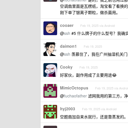
空调扇里面是瓦楞纸，淘宝看了看换的
刚下单了银离子颗粒，做杀菌用。
cooaer
Feb 19, 2025 via Android
@
ssh
#5 什么牌子的什么型号？我确
daimon1
Feb 19, 2025
@
ssh
羡慕住了，我在广州抽湿机关门
Cooky
Feb 19, 2025
好家伙，副作用成了主要用途😂
MimicOctopus
Feb 19, 2025 via Andro
@
fuchaofather
滤网我用的第三方，净
ltyj2003
Feb 19, 2025 via Android
空题扇加自来水就行，还是靠蒸发的。