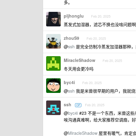
多。
pljhonglu
Feb 20, 2025
蒸发式加湿器，滤芯不换也没啥问题啊
zhouS9
Feb 20, 2025
@
ssh
是完全仿制冷蒸发加湿器那种，类似
MiracleShadow
Feb 20, 2025
冬天用会更冷吗
byc4i
Feb 20, 2025
@
ssh
我是米兽很早期的用户，我就烧
ssh
Feb 20, 2025
OP
@
byc4i
#23 不是一个东西，米兽这
唉沟通真难啊，给大家推荐空调扇，好
@
MiracleShadow
屋里有暖气，肯定会