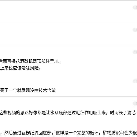
1
1
1
后面直接花洒怼机器顶部往里加。
上来说应该没啥风险。
1
买了一个就发现没啥技术含量
1
这些视频的思路好像都是让水从底部通过毛细作用吸上来，时间长了滤芯
，然后通过瓦楞纸流回底部，这样是一个完整的循环，矿物质沉积会少很