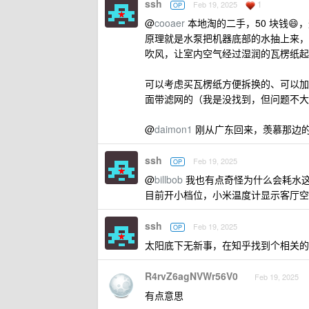
ssh
1
Feb 19, 2025
OP
@
cooaer
本地淘的二手，50 块钱
原理就是水泵把机器底部的水抽上来，
吹风，让室内空气经过湿润的瓦楞纸起
可以考虑买瓦楞纸方便拆换的、可以加
面带滤网的（我是没找到，但问题不大
@
daimon1
刚从广东回来，羡慕那边
ssh
Feb 19, 2025
OP
@
billbob
我也有点奇怪为什么会耗水
目前开小档位，小米温度计显示客厅空气湿
ssh
Feb 19, 2025
OP
太阳底下无新事，在知乎找到个相关
R4rvZ6agNVWr56V0
Feb 19, 2025
有点意思