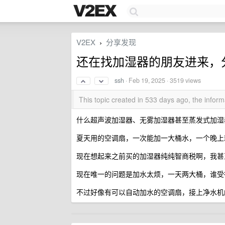
V2EX
分享发现
›
还在找加湿器的朋友进来，
ssh
·
Feb 19, 2025
· 3519 views
This topic created in 533 days ago, the info
什么超声波加湿器、无雾加湿器甚至蒸发式加湿
夏天用的空调扇，一次能加一大桶水，一个晚上
现在想起来之前买的加湿器纯纯智商税啊，我甚
现在唯一的问题是加水太烦，一天两大桶，谁受
不过好像有可以自动加水的空调扇，接上净水机