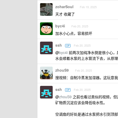
zoharSoul
Feb 19, 2025
天才 收藏了
byc4i
Feb 20, 2025
加水小心点，容易损坏
ssh
Feb 20, 2025
OP
@
byc4i
前两次加纯净水倒是很小心，
水会顺着水泵的上水管流下去，从原理
zhouS9
Feb 20, 2025
搜视频：自制冷蒸发加湿器。这玩意我
ssh
Feb 20, 2025
OP
@
zhouS9
之前也看过类似的视频，但
矿物质沉淀应该会降低吸水性。
空调扇的好处是通过水泵把水引到顶部