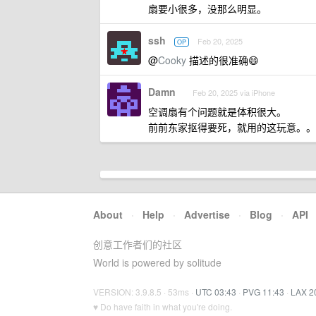
扇要小很多，没那么明显。
ssh
Feb 20, 2025
OP
@
Cooky
描述的很准确😄
Damn
Feb 20, 2025 via iPhone
空调扇有个问题就是体积很大。
前前东家抠得要死，就用的这玩意。。
About
·
Help
·
Advertise
·
Blog
·
API
创意工作者们的社区
World is powered by solitude
VERSION: 3.9.8.5 · 53ms ·
UTC 03:43
·
PVG 11:43
·
LAX 2
♥ Do have faith in what you're doing.