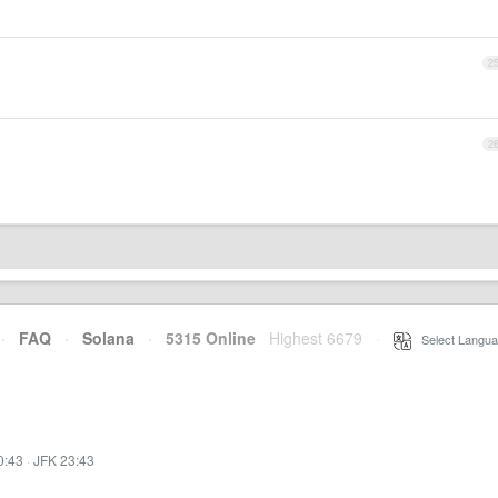
2
2
·
FAQ
·
Solana
·
5315 Online
Highest 6679
·
Select Langua
0:43
·
JFK 23:43