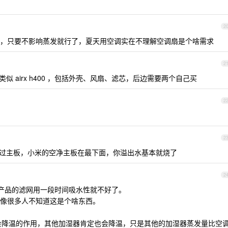
2
，只要不影响蒸发就行了，夏天用空调实在不理解空调扇是个啥需求
2
 airx h400 ，包括外壳、风扇、滤芯，后边需要两个自己买
2
2
过主板，小米的空净主板在最下面，你溢出水基本就烧了
2
些产品的滤网用一段时间吸水性就不好了。
像很多人不知道这是个啥东西。
降温的作用，其他加湿器肯定也会降温，只是其他的加湿器蒸发量比空