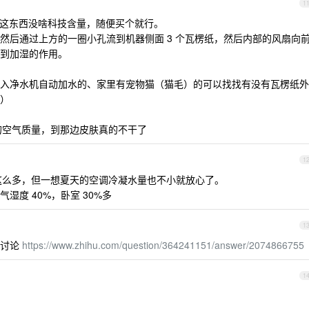
1
，这东西没啥科技含量，随便买个就行。
然后通过上方的一圈小孔流到机器侧面 3 个瓦楞纸，然后内部的风扇向
到加湿的作用。
入净水机自动加水的、家里有宠物猫（猫毛）的可以找找有没有瓦楞纸外
）
的空气质量，到那边皮肤真的不干了
1
这么多，但一想夏天的空调冷凝水量也不小就放心了。
度 40%，卧室 30%多
1
的讨论
https://www.zhihu.com/question/364241151/answer/2074866755
1