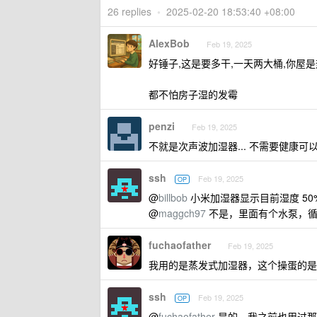
26 replies
•
2025-02-20 18:53:40 +08:00
AlexBob
Feb 19, 2025
好锤子,这是要多干,一天两大桶,你屋
都不怕房子湿的发霉
penzi
Feb 19, 2025
不就是次声波加湿器... 不需要健康可
ssh
Feb 19, 2025
OP
@
billbob
小米加湿器显示目前湿度 50
@
maggch97
不是，里面有个水泵，循
fuchaofather
Feb 19, 2025
我用的是蒸发式加湿器，这个操蛋的是
ssh
Feb 19, 2025
OP
@
fuchaofather
是的，我之前也用过那