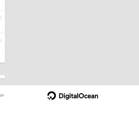
5
6
ge