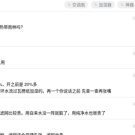
空调扇
加湿器
神器
是热带雨林吗?
以用
%，开之前是 20%多
环水流过瓦楞纸加湿的。再一个你说话之前 先查一查再张嘴
滤网比较贵。用自来水没一阵就脏了，用纯净水也很贵了
种，滤网还会变硬失效，滤网也贵。