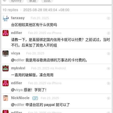
spotify
家庭
台区
10 replies
•
2025-08-28 08:45:04 +08:00
fanxasy
Feb 20, 2025
1
台区相较其他区有什么优势吗
edifier
Feb 20, 2025 via iPhone
2
请教一下，是直接绑定国内信用卡就可以付费？之前试过，当时
不行。后来加了其他人开的组
vicya
Feb 20, 2025
3
@
edifier
我是用谷歌商店绑的万事达的卡付费的。
mykvkvi
Feb 20, 2025 via Android
4
一直用的破解版，凑合用用
edifier
Feb 20, 2025 via iPhone
5
@
vicya
感谢！学到了！
NickNiocle
Feb 23, 2025
OP
6
@
edifier
申请台区的 paypal 就可以了
edifier
Feb 23, 2025 via iPhone