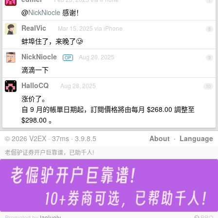
7
@
NickNiocle
感谢！
RealVic
Mar 15, 2025 via iPhone
8
蚌埠住了，来晚了🥲
NickNiocle
Aug 20, 2025
OP
9
滴滴一下
HalloCQ
Aug 28, 2025
10
涨价了。
自 9 月的帳單日期起，訂閱價格將由每月 $268.00 調整至
$298.00 。
© 2026 V2EX · 37ms · 3.9.8.5
About
·
Language
老倔驴证券开户巨靠谱，已助千人!
Promoted by
laojuelv
PRO