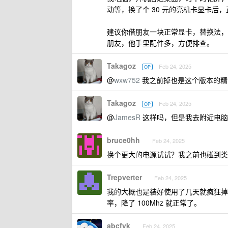
动等，换了个 30 元的亮机卡显卡后
建议你借朋友一块正常显卡，替换法，
朋友，他手里配件多，方便排查。
Takagoz
Feb 24, 2025
OP
@
wxw752
我之前掉也是这个版本的精简版
Takagoz
Feb 24, 2025
OP
@
JamesR
这样吗，但是我去附近电脑
bruce0hh
Feb 24, 2025
换个更大的电源试试？我之前也碰到类
Trepverter
Feb 24, 2025
我的大概也是装好使用了几天就疯狂掉驱
率，降了 100Mhz 就正常了。
abcfyk
Feb 24, 2025