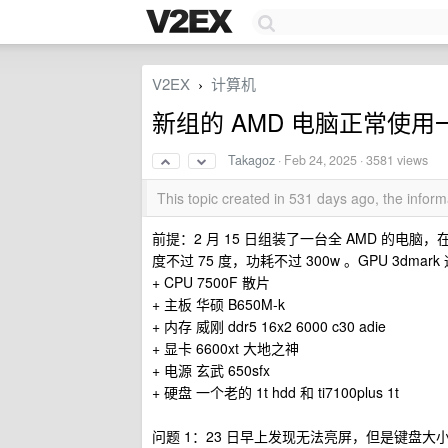
V2EX
计算机
›
新组的 AMD 电脑正常使
Takagoz
·
Feb 24, 2025
· 3581 views
This topic created in 531 days ago, the info
前提：2 月 15 日组装了一台全 AMD 的电脑
度不过 75 度，功耗不过 300w 。GPU 3dmar
+ CPU 7500F 散片
+ 主板 华硕 B650M-k
+ 内存 威刚 ddr5 16x2 6000 c30 adie
+ 显卡 6600xt 大地之神
+ 电源 玄武 650sfx
+ 硬盘 一个老的 1t hdd 和 ti7100plus 1t
问题 1：23 日早上发现无法亮屏，但是键盘