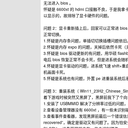
无法进入 bios 。
怀疑是 6600xt 的 hdmi 口接触不良，于是
以显示的，故排除了显卡硬件的问题。
问题 2：显卡重新插上后，回家可以正常进 bi
正常切换。
1.怀疑是内存条问题，单插切切换插槽问题依旧
2.怀疑是内存 expo 的问题，关掉后依然卡死（关
3.怀疑是 bios 驱动更新的有问题，用华硕 fla
电后 bios 恢复正常不会卡死，但是进系统会随
4.怀疑是显卡驱动的问题，进系统飞速 shift
机画面卡死。
5.怀疑是系统也有问题，外置 pe 进重装系统
问题 3：重装系统（ Win11_23H2_Chinese_
着下游戏时候突然又黑屏了，黑屏前我下了个向日
1.安装了 USBMMID 解决了分辨率过低的问
2.查看设备管理器没有 6600xt ，有一些未
3.查看事件查看器，发现黑屏前最后一个错误信息是“Display d
recovered”，确定是驱动又有问题了。因