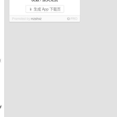
📱 生成 App 下载页
Promoted by
mzshxz
PRO
随
y