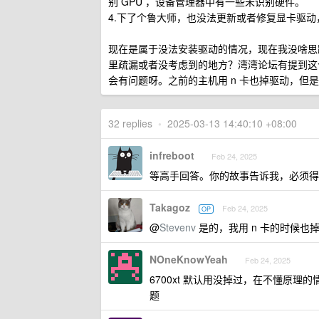
别 GPU ，设备管理器中有一些未识别硬件。
4.下了个鲁大师，也没法更新或者修复显卡驱
现在是属于没法安装驱动的情况，现在我没啥思
里疏漏或者没考虑到的地方？湾湾论坛有提到这个错
会有问题呀。之前的主机用 n 卡也掉驱动，但
32 replies
•
2025-03-13 14:40:10 +08:00
infreboot
Feb 24, 2025
等高手回答。你的故事告诉我，必须得买
Takagoz
Feb 24, 2025
OP
@
Stevenv
是的，我用 n 卡的时候也
NOneKnowYeah
Feb 24, 2025
6700xt 默认用没掉过，在不懂原
题