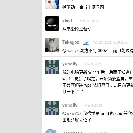
掉驱动一律当电源问题
alect
Feb 24, 2025
从来没掉过驱动
Takagoz
Feb 25, 2025 via iPhone
OP
@
abcfyk
双烤不到 300w ，而且能
yunqily
Mar 3, 2025
我的电脑更新 win11 后，后面不
win11 更新了啥之后开始频繁蓝屏，重装
不兼容但装 wps 依旧蓝屏……目前
测一下了了
yunqily
Mar 3, 2025
@
wxw752
我感觉是 amd 的 cp
出现蓝屏无语了