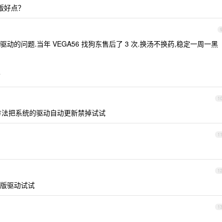
业版好点？
是有掉驱动的问题.当年 VEGA56 找狗东售后了 3 次.换汤不换药,稳定一周一黑
了
1
各种方法把系统的驱动自动更新禁掉试试
1
1
版驱动试试
1