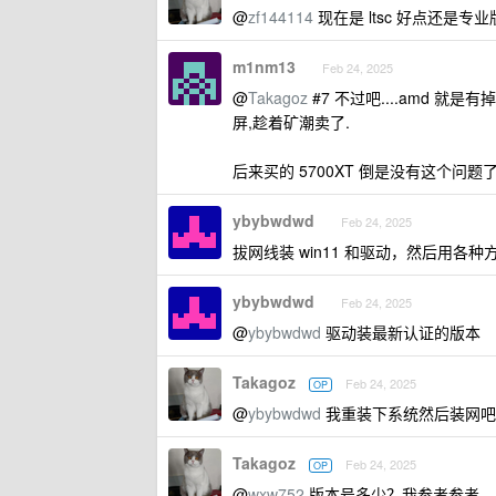
@
zf144114
现在是 ltsc 好点还是专
m1nm13
Feb 24, 2025
@
Takagoz
#7 不过吧....amd 就
屏,趁着矿潮卖了.
后来买的 5700XT 倒是没有这个问题
ybybwdwd
Feb 24, 2025
拔网线装 win11 和驱动，然后用
ybybwdwd
Feb 24, 2025
@
ybybwdwd
驱动装最新认证的版本
Takagoz
Feb 24, 2025
OP
@
ybybwdwd
我重装下系统然后装网吧
Takagoz
Feb 24, 2025
OP
@
wxw752
版本号多少？我参考参考