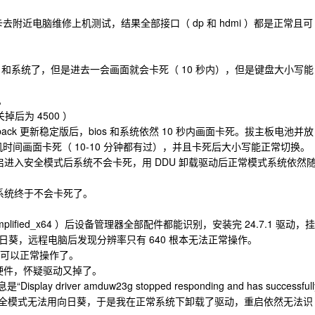
我拿卡去附近电脑维修上机测试，结果全部接口（ dp 和 hdmi ）都是正常且可
os 和系统了，但是进去一会画面就会卡死（ 10 秒内），但是键盘大小写能
。
掉后为 4500 ）
shback 更新稳定版后，bios 和系统依然 10 秒内画面卡死。拔主板电池并放
机时间画面卡死（ 10-10 分钟都有过），并且卡死后大小写能正常切换。
+重启进入安全模式后系统不会卡死，用 DDU 卸载驱动后正常模式系统依然
后系统终于不会卡死了。
Simplified_x64 ）后设备管理器全部配件都能识别，安装完 24.7.1 驱动，挂
葵，远程电脑后发现分辨率只有 640 根本无法正常操作。
题，可以正常操作了。
识别硬件，怀疑驱动又掉了。
river amduw23g stopped responding and has successfull
为怕安全模式无法用向日葵，于是我在正常系统下卸载了驱动，重启依然无法识