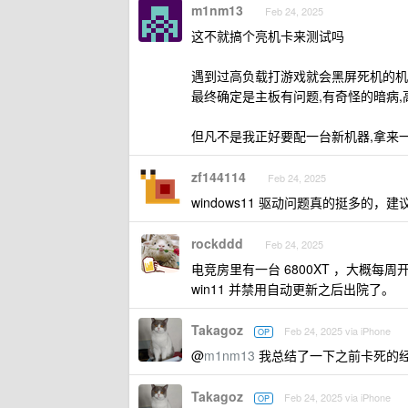
m1nm13
Feb 24, 2025
这不就搞个亮机卡来测试吗
遇到过高负载打游戏就会黑屏死机的机
最终确定是主板有问题,有奇怪的暗病,
但凡不是我正好要配一台新机器,拿来
zf144114
Feb 24, 2025
windows11 驱动问题真的挺多的，建议
rockddd
Feb 24, 2025
电竞房里有一台 6800XT ，大概
win11 并禁用自动更新之后出院了。
Takagoz
Feb 24, 2025 via iPhone
OP
@
m1nm13
我总结了一下之前卡死的
Takagoz
Feb 24, 2025 via iPhone
OP