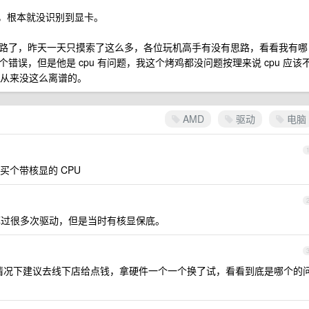
动，根本就没识别到显卡。
路了，昨天一天只摸索了这么多，各位玩机高手有没有思路，看看我有哪
误，但是他是 cpu 有问题，我这个烤鸡都没问题按理来说 cpu 应该
是从来没这么离谱的。
AMD
驱动
电脑
个带核显的 CPU
掉过很多次驱动，但是当时有核显保底。
理的情况下建议去线下店给点钱，拿硬件一个一个换了试，看看到底是哪个的