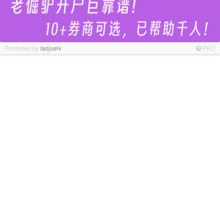
Promoted by
laojuelv
PRO