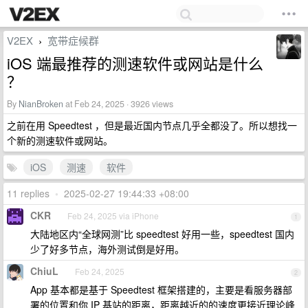
V2EX
宽带症候群
›
iOS 端最推荐的测速软件或网站是什么
？
By
NianBroken
at Feb 24, 2025 · 3926 views
之前在用 Speedtest ，但是最近国内节点几乎全都没了。所以想找一
个新的测速软件或网站。
iOS
测速
软件
11 replies
•
2025-02-27 19:44:33 +08:00
CKR
Feb 24, 2025 via iPhone
1
大陆地区内“全球网测”比 speedtest 好用一些，speedtest 国内
少了好多节点，海外测试倒是好用。
ChiuL
Feb 24, 2025
2
App 基本都是基于 Speedtest 框架搭建的，主要是看服务器部
署的位置和你 IP 基站的距离，距离越近的的速度更接近理论峰