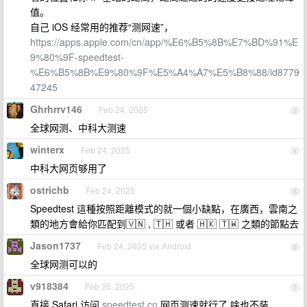
值。
自己 iOS 经常用的推荐“测网速”，
https://apps.apple.com/cn/app/%E6%B5%8B%E7%BD%91%E
9%80%9F-speedtest-
%E6%B5%8B%E9%80%9F%E5%A4%A7%E5%B8%88/id8779
47245
Ghrhrrv146
Feb 24, 2025
3
全球网测、中科大测速
winterx
Feb 24, 2025
4
中科大网页够用了
ostrichb
Feb 24, 2025
5
Speedtest 這種按照距離模式的就一個小缺點，在廣西，雲南之
類的地方會給你匹配到🇻🇳 , 🇹🇭 或者 🇭🇰 🇹🇼 之類的節點去
Jason1737
Feb 24, 2025 via Android
6
全球网测可以的
v918384
Feb 25, 2025
7
直接 Safari 访问
speedtest.cn
网页测速就行了,啥也不装.