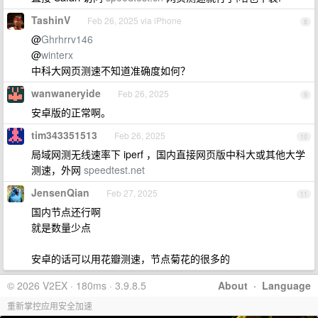
TashinV
Feb 26, 2025 via iPhone
8
@
Ghrhrrv146
@
winterx
中科大网页测速不知道准确度如何？
wanwaneryide
Feb 26, 2025
9
安卓版的正常啊。
tim343351513
Feb 26, 2025
10
局域网测无线速率下 iperf ，国内直接网页版中科大或其他大学
测速，外网
speedtest.net
JensenQian
Feb 27, 2025
11
国内节点还行啊
就是数量少点
安卓的话可以用花瓣测速，节点菊花的很多的
© 2026 V2EX · 180ms · 3.9.8.5
About
·
Language
重新掌控应用安全加速