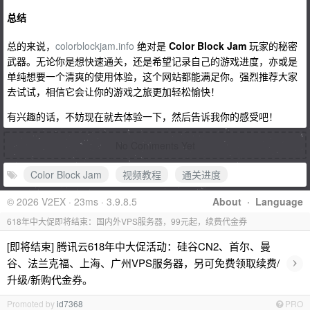
总结
总的来说，
colorblockjam.info
绝对是
Color Block Jam
玩家的秘密
武器。无论你是想快速通关，还是希望记录自己的游戏进度，亦或是
单纯想要一个清爽的使用体验，这个网站都能满足你。强烈推荐大家
去试试，相信它会让你的游戏之旅更加轻松愉快！
有兴趣的话，不妨现在就去体验一下，然后告诉我你的感受吧！
No Comments Yet
Color Block Jam
视频教程
通关进度
© 2026 V2EX · 23ms · 3.9.8.5
About
·
Language
618年中大促即将结束：国内外VPS服务器，99元起，续费代金券
[即将结束] 腾讯云618年中大促活动：硅谷CN2、首尔、曼
›
谷、法兰克福、上海、广州VPS服务器，另可免费领取续费/
升级/新购代金券。
Promoted by
id7368
PRO