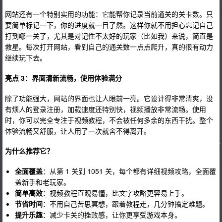
网站还有一个特别实用的功能：它能帮你记录当前通关的关卡数。只
要简单标记一下，你的进度就一目了然。这样你就不用担心忘记自己
打到哪一关了，尤其是对记性不太好的玩家（比如我）来说，简直是
救星。每次打开网站，看到自己的通关数一点点爬升，真的很有动力
继续玩下去。
亮点 3：界面清新流畅，使用体验满分
除了功能强大，网站的界面也让人眼前一亮。它设计得非常清爽，没
有烦人的登录注册，加载速度还特别快，视频播放非常流畅。使用
时，你可以完全专注于视频教程，不会被任何多余的东西干扰。整个
体验流畅又舒服，让人用了一次就舍不得离开。
为什么推荐它？
全面覆盖
：从第 1 关到 1051 关，每个都有详细视频攻略，全面覆
盖新手和老玩家。
简单高效
：视频教程直观易懂，比文字攻略更容易上手。
节省时间
：不用自己苦思冥想，跟着教程走，几分钟搞定难题。
提升乐趣
：减少卡关的挫败感，让你更享受游戏本身。