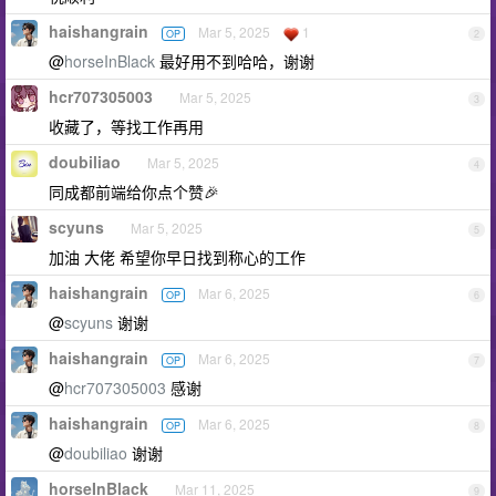
haishangrain
Mar 5, 2025
1
OP
2
@
horseInBlack
最好用不到哈哈，谢谢
hcr707305003
Mar 5, 2025
3
收藏了，等找工作再用
doubiliao
Mar 5, 2025
4
同成都前端给你点个赞🎉
scyuns
Mar 5, 2025
5
加油 大佬 希望你早日找到称心的工作
haishangrain
Mar 6, 2025
OP
6
@
scyuns
谢谢
haishangrain
Mar 6, 2025
OP
7
@
hcr707305003
感谢
haishangrain
Mar 6, 2025
OP
8
@
doubiliao
谢谢
horseInBlack
Mar 11, 2025
9