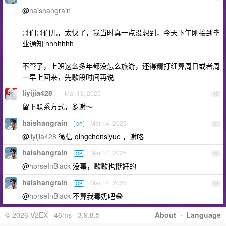
@
haishangrain
哥们哥们儿，太快了，我当时真一点没想到，今天下午刚接到毕
业通知 hhhhhhh
不管了，上班这么多年都没怎么旅游，还得精打细算周日或者周
一早上回来，先歇段时间再说
liyijia428
Mar 13, 2025
10
留下联系方式，多谢～
haishangrain
Mar 14, 2025
OP
11
@
liyijia428
微信 qingchensiyue ，谢咯
haishangrain
Mar 14, 2025
OP
12
@
horseInBlack
没事，歇歇也挺好的
haishangrain
Mar 14, 2025
OP
13
@
horseInBlack
不算我毒奶吧😂
© 2026 V2EX · 46ms · 3.9.8.5
About
·
Language