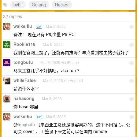
bybit
Golang
Hacker
22 replies
walkerliu
Mar 5, 2025
OP
1
备注： 现在只有 P6,少量 P5 HC
Rookie118
Mar 5, 2025
2
我刚在官网上投了，还能再内推吗？早点看到楼主帖子就好了
tongbufu
Mar 5, 2025 via iPhone
3
马来工签几乎不好搞吧，visa run ？
whileFalse
Mar 5, 2025 via Android
4
薪资什么水平
hahasong
Mar 5, 2025
5
你 base 哪里
walkerliu
Mar 5, 2025
OP
6
@
tongbufu
马来西亚工签还是挺容易办的，这个不用担心，公
司会 cover ， 工签没下来之前可以在国内 remote