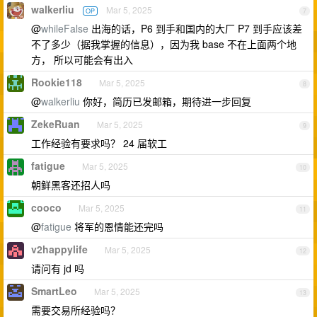
walkerliu
Mar 5, 2025
OP
7
@
whileFalse
出海的话，P6 到手和国内的大厂 P7 到手应该差
不了多少（据我掌握的信息），因为我 base 不在上面两个地
方， 所以可能会有出入
Rookie118
Mar 5, 2025
8
@
walkerliu
你好，简历已发邮箱，期待进一步回复
ZekeRuan
Mar 5, 2025
9
工作经验有要求吗？ 24 届软工
fatigue
Mar 5, 2025
10
朝鲜黑客还招人吗
cooco
Mar 5, 2025
11
@
fatigue
将军的恩情能还完吗
v2happylife
Mar 5, 2025
12
请问有 jd 吗
SmartLeo
Mar 5, 2025
13
需要交易所经验吗？