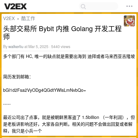
V2EX
酷工作
›
头部交易所 Bybit 内推 Golang 开发工程
师
By
walkerliu
at Mar 5, 2025 · 5440 views
多个部门有 HC, 唯一的缺点就是需要出海到 迪拜或者马来西亚吉隆坡
简历发到邮箱：
bGl1d2Fsa2VyODg4QGdtYWlsLmNvbQo=
-----
最近公司出了点事，就是被朝鲜黑客盗了 1.5billion （一年利润），但
是老板讲影响还好，大家各自判断。相关的问题不会做出回复或者解
释，我只是小兵一个