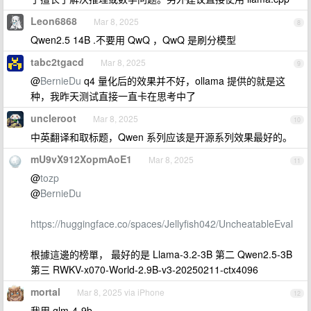
Leon6868
Mar 8, 2025
8
Qwen2.5 14B .不要用 QwQ ，QwQ 是刷分模型
tabc2tgacd
Mar 8, 2025
9
@
BernieDu
q4 量化后的效果并不好，ollama 提供的就是这
种，我昨天测试直接一直卡在思考中了
uncleroot
Mar 8, 2025
10
中英翻译和取标题，Qwen 系列应该是开源系列效果最好的。
mU9vX912XopmAoE1
Mar 8, 2025
11
@
tozp
@
BernieDu
https://huggingface.co/spaces/Jellyfish042/UncheatableEval
根據這邊的榜單， 最好的是 Llama-3.2-3B 第二 Qwen2.5-3B
第三 RWKV-x070-World-2.9B-v3-20250211-ctx4096
mortal
Mar 8, 2025 via iPhone
12
我用 glm-4-9b