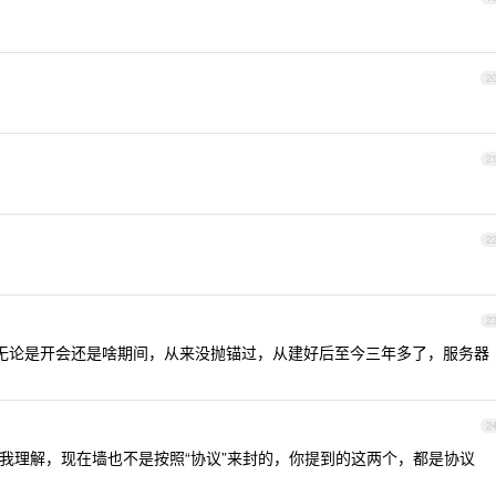
2
2
2
2
坐标地道市。无论是开会还是啥期间，从来没抛锚过，从建好后至今三年多了，服务器
2
我理解，现在墙也不是按照“协议”来封的，你提到的这两个，都是协议