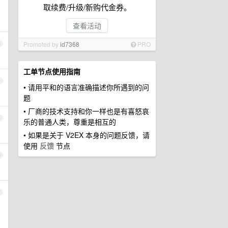
取续费/升级/新购代金券。
查看活动
Promoted by
id7368
PRO
3
工单节点使用指南
4
• 请用平和的语言准确描述你所遇到的问
题
• 厂商的技术支持和你一样也是有喜怒哀
5
乐的普通人类，尊重是相互的
• 如果是关于 V2EX 本身的问题反馈，请
使用
反馈
节点
6
7