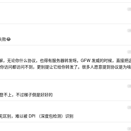
2
2
败😂
2
解，无论你什么协议，也得有服务器转发呀。GFW 发威的时候，直接把
你访问都访问不到，更别提让它给你转发了。很多人愿意提到协议是为啥
2
也登不上，不过梯子倒是好好的
2
乎无区别，难以被 DPI （深度包检测）识别
3