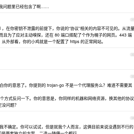
我问题里已经包含了啊……
3
tsl ，在你密钥不泄露的前提下，你说的“协议”相关的内容不可见的。从流
的。而且为了应对主动嗅探，还在 80 端口搭配了个作为幌子的网页。443 端
从外部看，你的小鸡就是一个配置了 https 的正常网站。
3
3
的意思了。你提到的 trojan-go 不是一个代理服务么？难道不需要其
个方式反问一下。你的意思是，你同样的机器和网络资源，换其他的协议
就肯定没问题？
3
行，我不确定。你可以试试，但是就我个人而言，这俩目前来说没遇到不行的
2 ，他们是两套独立的方案，二选一随便一个都行。