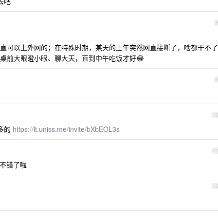
去吧
直可以上外网的；在特殊时期，某天的上午突然网直接断了，啥都干不了
桌前大眼瞪小眼、聊大天，直到中午吃饭才好😂
1
挺多的
https://lt.uniss.me/invite/bXbEOL3s
1
v 就不错了啦
1