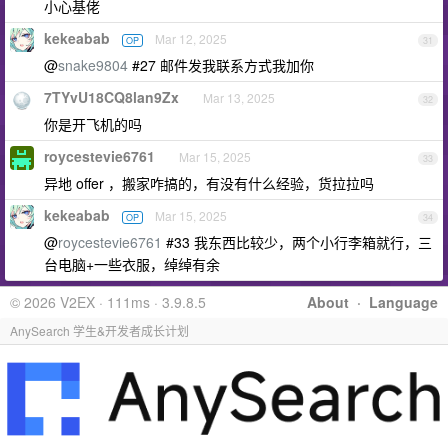
小心基佬
kekeabab
Mar 12, 2025
OP
31
@
snake9804
#27 邮件发我联系方式我加你
7TYvU18CQ8lan9Zx
Mar 13, 2025
32
你是开飞机的吗
roycestevie6761
Mar 15, 2025
33
异地 offer ，搬家咋搞的，有没有什么经验，货拉拉吗
kekeabab
Mar 15, 2025
OP
34
@
roycestevie6761
#33 我东西比较少，两个小行李箱就行，三
台电脑+一些衣服，绰绰有余
© 2026 V2EX · 111ms · 3.9.8.5
About
·
Language
AnySearch 学生&开发者成长计划