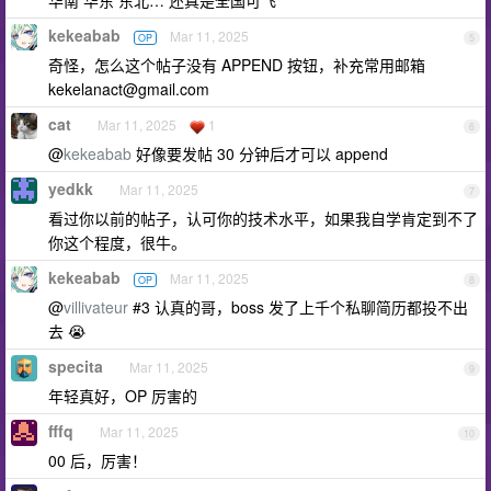
华南 华东 东北… 还真是全国可飞
kekeabab
Mar 11, 2025
OP
5
奇怪，怎么这个帖子没有 APPEND 按钮，补充常用邮箱
kekelanact@gmail.com
cat
Mar 11, 2025
1
6
@
kekeabab
好像要发帖 30 分钟后才可以 append
yedkk
Mar 11, 2025
7
看过你以前的帖子，认可你的技术水平，如果我自学肯定到不了
你这个程度，很牛。
kekeabab
Mar 11, 2025
OP
8
@
villivateur
#3 认真的哥，boss 发了上千个私聊简历都投不出
去 😭
specita
Mar 11, 2025
9
年轻真好，OP 厉害的
fffq
Mar 11, 2025
10
00 后，厉害！