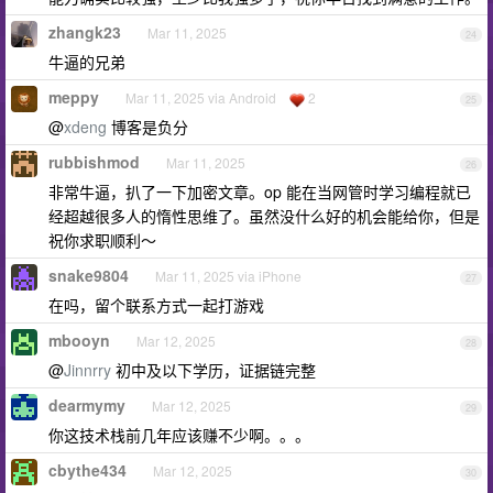
zhangk23
Mar 11, 2025
24
牛逼的兄弟
meppy
Mar 11, 2025 via Android
2
25
@
xdeng
博客是负分
rubbishmod
Mar 11, 2025
26
非常牛逼，扒了一下加密文章。op 能在当网管时学习编程就已
经超越很多人的惰性思维了。虽然没什么好的机会能给你，但是
祝你求职顺利～
snake9804
Mar 11, 2025 via iPhone
27
在吗，留个联系方式一起打游戏
mbooyn
Mar 12, 2025
28
@
Jinnrry
初中及以下学历，证据链完整
dearmymy
Mar 12, 2025
29
你这技术栈前几年应该赚不少啊。。。
cbythe434
Mar 12, 2025
30