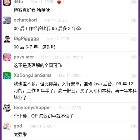
46fo
Mar 11, 2025
1
11
博客真好看 哈哈哈
ochatokori
Mar 11, 2025
12
00 后工作经验比我 95 后多 3 年😱
BigPiggggg
Mar 11, 2025
13
00 后 6-7 年，这对吗
povsister
Mar 11, 2025 via iPhone
14
这不是我理解的全国可飞
XuDongJianSama
Mar 11, 2025
15
我也差不多，但比你菜，入行安卓，兼修 java 后台，99 年 12
月的，工作 8 年半了，高一肄业，买了大专和本科，再一年本科
毕业了
tonytonychopper
Mar 11, 2025
16
歪个楼，OP 怎么初中就不读了
god
Mar 11, 2025
17
太强啦