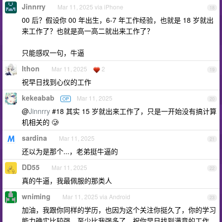
Jinnrry
Mar 11, 2025 via iPhone
18
00 后？假设你 00 年出生，6-7 年工作经验，也就是 18 岁就出
来工作了？也就是高一高二就出来工作了？
只能感叹一句，牛逼
lthon
Mar 11, 2025
2
19
祝早日找到心仪的工作
kekeabab
Mar 11, 2025
OP
20
@
Jinnrry
#18 其实 15 岁就出来工作了，只是一开始没有搞计算
机相关的 🥲
sardina
Mar 11, 2025
21
还以为是那个...，老弟挺牛逼的
DD55
Mar 11, 2025
22
真的牛逼，我最佩服的那类人
wniming
Mar 11, 2025 via Android
23
加油，我跟你同样的学历，也因为这个关注你挺久了，你的学习
能力确实比较强，至少比我强多了，祝你早日找到满意的工作。