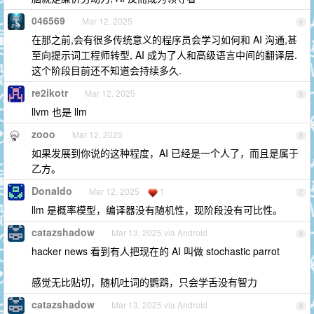
046569
Mar 12, 2025
4
在那之前,会有很多传统意义的程序员会学习如何和 AI 沟通,甚
至向提示词工程师转型, AI 成为了人和高级语言中间的翻译层.
这个阶段目前还不知道会持续多久.
re2ikotr
Mar 12, 2025
5
llvm 也是 llm
zooo
Mar 12, 2025
6
如果发展到你说的这种程度，AI 已经是一个人了，而且是属于
乙方。
Donaldo
Mar 12, 2025
1
7
llm 是概率模型，编译器没有随机性，现阶段没有可比性。
catazshadow
Mar 13, 2025 via Android
8
hacker news 看到有人把现在的 AI 叫做 stochastic parrot
感觉无比贴切，随机吐词的鹦鹉，只会学舌没有智力
catazshadow
Mar 13, 2025 via Android
9