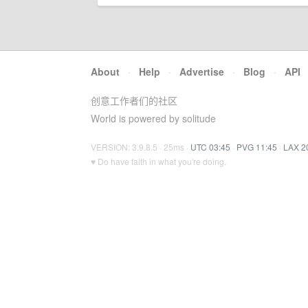
About
·
Help
·
Advertise
·
Blog
·
API
创意工作者们的社区
World is powered by solitude
VERSION: 3.9.8.5 · 25ms ·
UTC 03:45
·
PVG 11:45
·
LAX 2
♥ Do have faith in what you're doing.