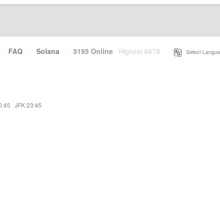
·
FAQ
·
Solana
·
5195 Online
Highest 6679
·
Select Langua
0:45
·
JFK 23:45