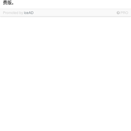
费版。
Promoted by
iceAD
PRO