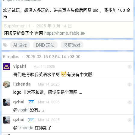
欢迎试玩，想深入多玩的，进首页点头像后回复 uid ，我多加 100 金
币
Supplement 1 · 2025 年 3 月 14 日
还顺便新鲁了个 官网
https://home.ifable.ai/
AI 游戏
DND 玩法
竖屏游戏
5 replies
•
2025-03-15 02:54:14 +08:00
vipshf
Mar 14, 2025
1
哥们是考验我英语水平啊
有没有中文版
lizhenda
Mar 14, 2025
2
logo 非常不和谐，感觉像是个草图 ...
qzhai
Mar 14, 2025
OP
3
@
vipshf
没有。。
qzhai
Mar 14, 2025
OP
4
@
lizhenda
在排期了