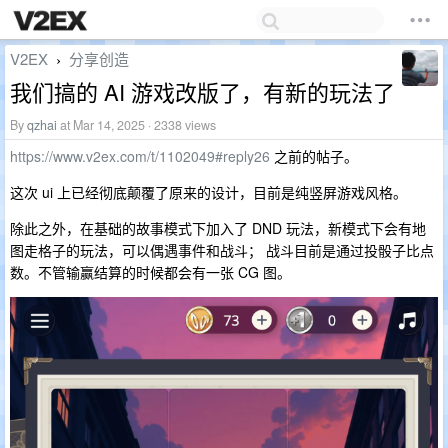
V2EX
分享创造
›
我们搞的 AI 游戏改版了，有新的玩法了
By
qzhai
at Mar 14, 2025 · 2338 views
https://www.v2ex.com/t/1102049#reply26
之前的帖子。
这次 ui 上已经彻底颠覆了原来的设计，目前是纯竖屏游戏风格。
除此之外，在基础的故事模式下加入了 DND 玩法，新模式下会有地
图走格子的玩法，可以偶遇事件和战斗； 战斗目前是通过投骰子比点
数。不管输赢结算的时候都会有一张 CG 图。