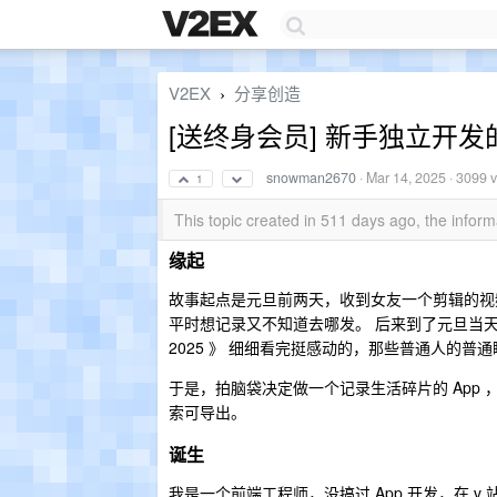
V2EX
分享创造
›
[送终身会员] 新手独立开发
snowman2670
·
Mar 14, 2025
· 3099 
1
This topic created in 511 days ago, the info
缘起
故事起点是元旦前两天，收到女友一个剪辑的视频
平时想记录又不知道去哪发。 后来到了元旦当
2025 》 细细看完挺感动的，那些普通人的普通瞬
于是，拍脑袋决定做一个记录生活碎片的 App
索可导出。
诞生
我是一个前端工程师，没搞过 App 开发，在 