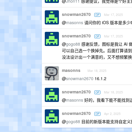
@
Jhon11
感谢提议，我觉得是个好主
snowman2670
Mar 17, 2025
OP
@
masonns
请问你的 iOS 版本是
snowman2670
Mar 17, 2025
OP
@
gogo88
感谢反馈，图标是我让 AI
可以自己选一个换掉先。后面打算请到
没法设计出一个满意的，又不想频繁换
masonns
Mar 18, 2025
@
snowman2670
16.1.2
snowman2670
Mar 18, 2025
OP
@
masonns
好的，我看下能不能找到
snowman2670
Apr 2, 2025
OP
@
gogo88
目前的新版本能支持自定义