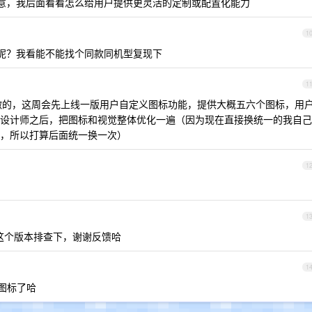
意，我后面看看怎么给用户提供更灵活的定制或配置化能力
1
多少呢？我看能不能找个同款同机型复现下
1
 做的，这周会先上线一版用户自定义图标功能，提供大概五六个图标，用
设计师之后，把图标和视觉整体优化一遍（因为现在直接换统一的我自己
，所以打算后面统一换一次）
1
1
这个版本排查下，谢谢反馈哈
1
图标了哈