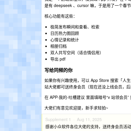
是有 deepseek 、cursor 嘛，于是用
核心功能有这些：
极简发布瞬间和查看、检索
日历热力图回顾
心情记录和统计
相册归档
双人共写空间（适合情侣用）
导出 pdf
写给同频的你
如果你有兴趣使用，可以 App Store 搜索「
站大佬都可送终身会员（现在还没上线会员，后
在 APP-我的-吐槽建议 里面填暗号“v 站领
大佬们有意见欢迎提，新手求轻拍~
Supplement 1 ·
Aug 11, 2025
感谢小众软件各位大佬的支持，送终身会员活