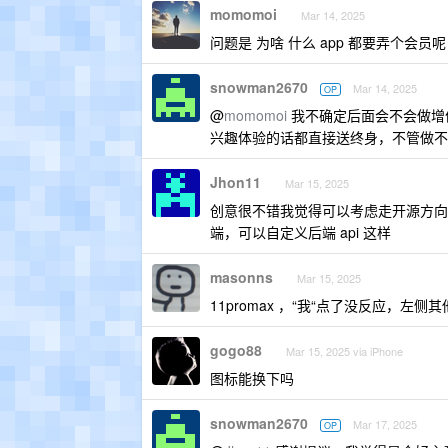
momomoi
Mar 14, 2025
问题是 为啥 什么 app 都要弄个会员
snowman2670
Mar 14, 2025
OP
@
momomoi
我不确定后面会不会做增
兴趣体验的话都直接送终身，不管做不
Jhon11
Mar 15, 2025
创意很不错我觉得可以考虑走开源方向
端，可以自定义后端 api 这样
masonns
Mar 15, 2025
11promax ，“我“点了没反应，左
gogo88
Mar 15, 2025 via iPhone
图标能换下吗
snowman2670
Mar 17, 2025
OP