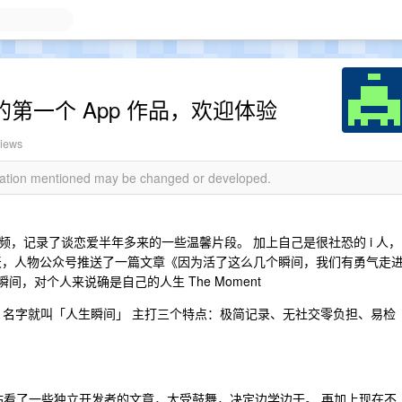
的第一个 App 作品，欢迎体验
views
rmation mentioned may be changed or developed.
，记录了谈恋爱半年多来的一些温馨片段。 加上自己是很社恐的 i 人，
天，人物公众号推送了一篇文章《因为活了这么几个瞬间，我们有勇气走
间，对个人来说确是自己的人生 The Moment
 ，名字就叫「人生瞬间」 主打三个特点：极简记录、无社交零负担、易检
v 站看了一些独立开发者的文章，大受鼓舞，决定边学边干。 再加上现在不