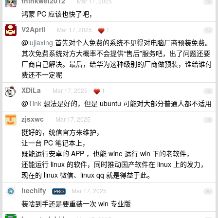
thinkwei2012
Mar 17, 2025
16
鸿蒙 PC 应该也快了吧，
V2April
Mar 17, 2025
1
17
@
lujiaxing
首先对个人免费的系统不见得对电脑厂商预装免费。
其次免费系统对方大概率不会提供“售后”服务吧，出了问题还要
厂商自己解决。最后，给华为这种级别的厂商做预装，谁给谁付
费还不一定呢
XDiLa
Mar 17, 2025
1
18
@
Tink
想法是好的，但是 ubuntu 可能对大部分普通人都不适用
zjsxwc
Mar 17, 2025
19
挺好的，统信官方来维护，
让一台 PC 笔记本上，
既能运行安卓的 APP ，也能 wine 运行 win 下的老软件，
还能运行 linux 的软件，同时推动国产软件在 linux 上的发力，
现在的 linux 微信、linux qq 就是得益于此。
itechify
Mar 17, 2025
PRO
20
装啥到手还是要重装一次 win 专业版