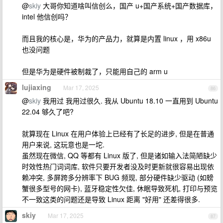
@
skiy
大哥你知道啥叫信创么，国产 u+国产系统+国产数据库，
intel 他信创吗？
而且我的核心是，华为的产品力，就算是内置 linux ，用 x86u
也没问题
但是华为是硬件被制裁了，只能用自己的 arm u
lujiaxing
Mar 17, 2025
86
@
skiy
我用过 我用过很久. 我从 Ubuntu 18.10 一直用到 Ubuntu
22.04 够久了吧?
就算现在 Linux 在用户体验上已经有了长足的进步, 但是在普通
用户来说, 这玩意也是一坨.
虽然现在微信, QQ 等都有 Linux 版了, 但是诸如输入法简陋缺少
时效性热门词词库, 软件只要开发者没及时更新就很容易出现依
赖冲突, 多屏跨多分辨率下 BUG 频现, 部分硬件缺少驱动 (如螃
蟹很多型号的网卡), 蓝牙稳定性欠佳, 休眠导致死机, 打印与预览
不一致这类的问题还是导致 Linux 距离 "好用" 还差得很多.
skiy
Mar 17, 2025
87