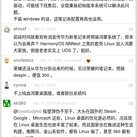
驱动，可能线下找售后，全盘重装初始版本系统可以解决此问
题。
不装 windows 的话，这笔记本配置再高也没用。
aloxaf
Mar 17, 2025
36
前段时间就看到有消息传华为新笔记本将预装鸿蒙系统了，原本
以为会再弄个 HarmonyOS NNNext 之类的套壳 Linux 加入鸿蒙
大家族，倒是老老实实上 UOS 了，挺好。
unclemcz
Mar 17, 2025 via Android
1
37
荣耀还没从华为分拆出来的时候，买过荣耀的笔记本，预装
deepin ，便宜 300 。
cynoa
Mar 17, 2025
38
不上纯血鸿蒙桌面版，或者欧拉系统吗
sir283
Mar 17, 2025 via Android
39
@
lovestudykid
指望滑伪不至于，大头在国外的 Steam 、
Google 、Microsoft 这些，Linux 桌面的优化是必然的，况且现
在 Linux 桌面生态也是丰富了起来，而且国家也在推进这种生态
构建，像腾讯、金山系软件，都有 Linux 端了，甚至 360 都有