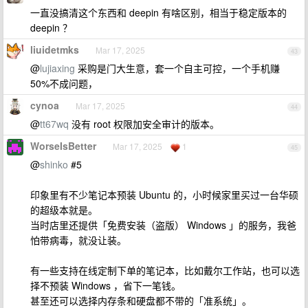
一直没搞清这个东西和 deepin 有啥区别，相当于稳定版本的
deepin ？
liuidetmks
Mar 17, 2025
43
@
lujiaxing
采购是门大生意，套一个自主可控，一个手机赚
50%不成问题，
cynoa
Mar 17, 2025
44
@
tt67wq
没有 root 权限加安全审计的版本。
WorseIsBetter
Mar 17, 2025
1
45
@
shinko
#5
印象里有不少笔记本预装 Ubuntu 的，小时候家里买过一台华硕
的超级本就是。
当时店里还提供「免费安装（盗版） Windows 」的服务，我爸
怕带病毒，就没让装。
有一些支持在线定制下单的笔记本，比如戴尔工作站，也可以选
择不预装 Windows ，省下一笔钱。
甚至还可以选择内存条和硬盘都不带的「准系统」。