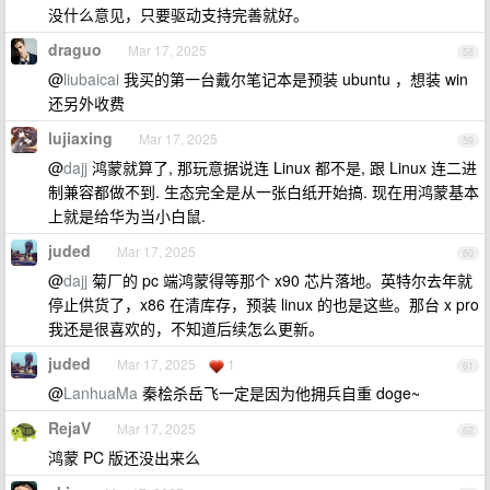
没什么意见，只要驱动支持完善就好。
draguo
Mar 17, 2025
58
@
liubaicai
我买的第一台戴尔笔记本是预装 ubuntu ，想装 win
还另外收费
lujiaxing
Mar 17, 2025
59
@
dajj
鸿蒙就算了, 那玩意据说连 Linux 都不是, 跟 Linux 连二进
制兼容都做不到. 生态完全是从一张白纸开始搞. 现在用鸿蒙基本
上就是给华为当小白鼠.
juded
Mar 17, 2025
60
@
dajj
菊厂的 pc 端鸿蒙得等那个 x90 芯片落地。英特尔去年就
停止供货了，x86 在清库存，预装 linux 的也是这些。那台 x pro
我还是很喜欢的，不知道后续怎么更新。
juded
Mar 17, 2025
1
61
@
LanhuaMa
秦桧杀岳飞一定是因为他拥兵自重 doge~
RejaV
Mar 17, 2025
62
鸿蒙 PC 版还没出来么