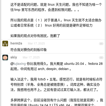
这不是适配的问题，就是 linux 天生问题，我也不知道为啥一个
往/tmp 里写东西的程序，会遇到权限问题。。。
所以我的观点是（ 1 ）对于普通人，linux 天生就不太适合做办
公或者日常系统（ 2 ） linux 好用的前提是硬件足够给力
如果我的观点对你有困扰，抱歉了
herm2s
Mar 17, 2025
89
符合我对猾伪的刻板印象
skiy
Mar 17, 2025
90
@
lujiaxing
你比我用得久。我大概是 ubuntu 20.04 、fedora 28
起用，中间有用过 arch, deepin, debian 。
输入法这个，我用 fcitx5 + 五笔。感觉还行，就是有时候标点符
号特别烦（半角、全角总是被随意换）。词库这种，确实没办
法，我想用也用不上。之前有尝试过其它输入法，都太烂了。
多屏跨屏这个，目前没碰到有什么问题（我现在就是双屏），我
现在用的是 Ubuntu 24.04.2 LTS x86_64 。跨屏双屏这个，