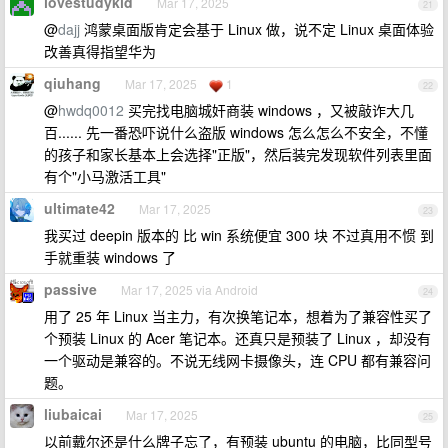
lovestudykid
Mar 17, 2025
21
@
dajj
鸿蒙桌面版肯定会基于 Linux 做，说不定 Linux 桌面体验
改善真得指望华为
qiuhang
Mar 17, 2025
1
22
@
hwdq0012
买完找电脑城奸商装 windows ，又被敲诈大几
百...... 先一番恐吓说什么盗版 windows 怎么怎么不安全，不懂
的孩子和家长基本上会选择"正版"，然后装完发现软件列表里面
有个"小马激活工具"
ultimate42
Mar 17, 2025
23
我买过 deepin 版本的 比 win 系统便宜 300 块 不过真用不惯 到
手就重装 windows 了
passive
Mar 17, 2025 via Android
24
用了 25 年 Linux 当主力，有次换笔记本，想着为了兼容性买了
个预装 Linux 的 Acer 笔记本。还真只是预装了 Linux ，却没有
一个驱动是兼容的。不说无线网卡摄像头，连 CPU 都有兼容问
题。
liubaicai
Mar 17, 2025
25
以前戴尔还是什么牌子忘了，有预装 ubuntu 的电脑，比同型号