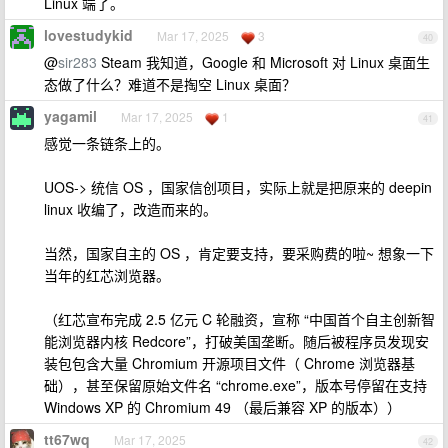
Linux 端了。
lovestudykid
Mar 17, 2025
3
40
@
sir283
Steam 我知道，Google 和 Microsoft 对 Linux 桌面生
态做了什么？难道不是掏空 Linux 桌面？
yagamil
Mar 17, 2025
1
41
感觉一条链条上的。
UOS-> 统信 OS ，国家信创项目，实际上就是把原来的 deepin
linux 收编了，改造而来的。
当然，国家自主的 OS ，肯定要支持，要采购费的啦~ 想象一下
当年的红芯浏览器。
（红芯宣布完成 2.5 亿元 C 轮融资，宣称 “中国首个自主创新智
能浏览器内核 Redcore”，打破美国垄断。随后被程序员发现安
装包包含大量 Chromium 开源项目文件（ Chrome 浏览器基
础），甚至保留原始文件名 “chrome.exe”，版本号停留在支持
Windows XP 的 Chromium 49 （最后兼容 XP 的版本））
tt67wq
Mar 17, 2025
42