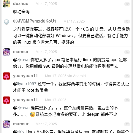
duzhuo
Mar 17, 2025
72
驱动全吗
03JVGMPvmxd8KoU1
Mar 17, 2025
73
之前看便宜买过，找客服可以送一个 16G 的 U 盘，从 U 盘启动
可以一键自动化部署好 Windows ，但要自己激活，有动手能力
的买 linux 版立省大几百，挺好的
murmur
Mar 17, 2025
74
@
zjsxwc
你想太多了，pc 笔记本运行 linux 的前提是 cpu 足够
给力，你用麒麟 990 级别的处理器做电脑能流畅到哪里去
yuanyuan11
Mar 17, 2025 via Android
75
@
liyafe1997
还有一个，我记得两年前用的时候，你得实名认证
才能用 root 权限😂
yuanyuan11
Mar 17, 2025
76
@
zjsxwc
确实想多了。。。这个系统讲实话，售后会的不
多。。。
系统本身毛病多的要死，比 deepin 都差不少
murmur
Mar 17, 2025
77
@
skiy
Linux 没那么差，但是华为是从 cpu 就被制裁了，你拿个