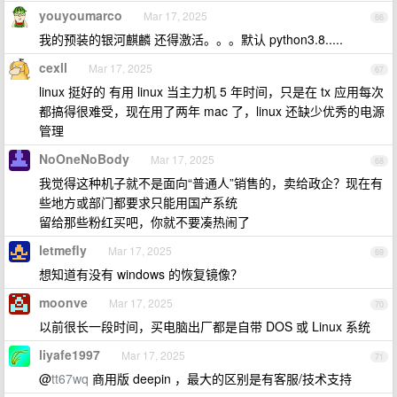
youyoumarco
Mar 17, 2025
66
我的预装的银河麒麟 还得激活。。。默认 python3.8.....
cexll
Mar 17, 2025
67
linux 挺好的 有用 linux 当主力机 5 年时间，只是在 tx 应用每次
都搞得很难受，现在用了两年 mac 了，linux 还缺少优秀的电源
管理
NoOneNoBody
Mar 17, 2025
68
我觉得这种机子就不是面向“普通人”销售的，卖给政企？现在有
些地方或部门都要求只能用国产系统
留给那些粉红买吧，你就不要凑热闹了
letmefly
Mar 17, 2025
69
想知道有没有 windows 的恢复镜像？
moonve
Mar 17, 2025
70
以前很长一段时间，买电脑出厂都是自带 DOS 或 Linux 系统
liyafe1997
Mar 17, 2025
71
@
tt67wq
商用版 deepin ，最大的区别是有客服/技术支持