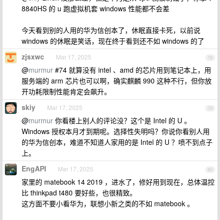
8840HS 的 u 跑虚拟机套 windows 性能都不会差
今天看到别的人用的华为信创本了，休眠直接卡死，以前说
windows 的休眠是笑话，现在终于看到还不如 windows 的了
zjsxwc
Mar 17, 2025
78
@
murmur
#74 就算没有 intel 、amd 的芯片用到笔记本上，用
服务端的 arm 芯片也可以啊，确实麒麟 990 这种不行，但你放
开功耗限制性能肯定会飙升。
skiy
Mar 17, 2025
79
@
murmur
你看楼上别人的评论没？这个是 Intel 的 U 。
Windows 授权本月才到期呢。选择性失明吗？你说你看别人用
的华为信创本，难道不知道人家用的是 Intel 的 U ？喷不到点子
上。
EngAPI
Mar 17, 2025
80
家里的 matebook 14 2019 ，进水了，修好用到现在，总体温控
比 thinkpad t480 要好些，也很精致。
这方面不要小看华为，联想小新之类的不如 matebook 。