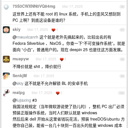
75S3CWXNN0VQ84mg
Mar 17, 2025
96
这世界上还有不能 root 的 linux 系统，手机上的歪风又想刮到
PC 上啊？到底这设备是谁的？
skiy
Mar 17, 2025
1
97
@
mwuxlcanrh
这个就是老外先搞起来的，比较出名的有
Fedora Silverblue 、NixOS 。你查一下“不可变操作系统”。就是
面向 “小白”，普通用户的。现在 deepin 25 也是往这方面发展。
muapyw
Mar 17, 2025
1
98
不降价就是 shit ，降价就行
SenkjM
Mar 17, 2025
99
@
skiy
这不就是不允许解锁 BL 的安卓手机
realpg
Mar 17, 2025
1
100
@
lujiaxing
#3
我国法规规定（当年微软游说使了劲儿的），整机 PC 出厂必须
预装正版操作系统，当时人们默认就是 windows
然后后来 dell 开始从这里省钱玩花活，预装 freeDOS/ubuntu 方
便你自己装，能省一台几十块到一百出头的批量 windows 成本