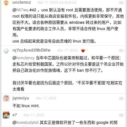
unclemcz
Mar 17, 2025 via Android
50
@
tt67wq
#42 ，uos 默认没有 root 且需要激活使用，即不开通
root 权限的话只能从商店安装软件包，内核更新非常保守，其他
区别不大。适合各种原因需要从 windows 转过来的用户，比如
有国产化要求的政企工作人员，非常不适合传统 linux 用户使
用。
uos 总结起来就是没有自由灵魂的 linux 发行版。
rqYzyAced2NbD8fw
Mar 17, 2025
7
51
@
tomclancy
当年中芯国际也被美帝制裁过，和华萎一个原因：
走私芯片给受制裁国家。之所以针对华伪主要是这个吊企业开始
把自己政治化炒作民族情绪，这下不 ban 你不行了。
我讨厌华萎也是因为后面这个原因，“不买华萎不爱国”吃相实在
太难看
jqtmviyu
Mar 17, 2025
52
不如 linux mint.
e7
Mar 17, 2025
53
@
lovestudykid
其实正是微软开放了一些东西和 google 的努