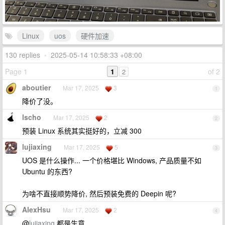
Linux
uos
硬件加速
130 replies
•
2025-05-14 10:58:33 +08:00
Page 1
1
of 2
2
aboutier
Mar 17, 2025
3
1
降价了没。
lscho
Mar 17, 2025
2
2
预装 Linux 系统其实挺好的，立减 300
lujiaxing
Mar 17, 2025
5
3
UOS 是什么操作... 一个价格堪比 Windows, 产品质量不如
Ubuntu 的东西?
为啥不直接顺势降价, 然后预装免费的 Deepin 呢?
AlexHsu
Mar 17, 2025
2
4
@
lujiaxing
都是生意