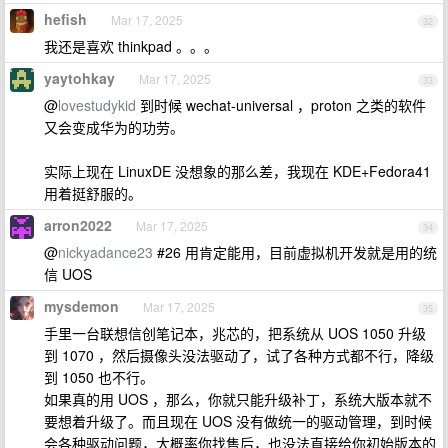
hefish
Mar 17, 2025
32
我还是喜欢 thinkpad 。。。
yaytohkay
Mar 17, 2025
33
@
lovestudykid
到时候 wechat-universal ，proton 之类的软件
又会变成华为的功劳。
实际上现在 LinuxDE 没想象的那么差，我现在 KDE+Fedora41
用着挺舒服的。
arron2022
Mar 17, 2025
34
@
nickyadance23
#26 用肯定能用，目前虚拟机开发就是用的统
信 UOS
mysdemon
Mar 17, 2025
35
手里一台联想信创笔记本，兆芯的，把系统从 UOS 1050 升级
到 1070 ，然后摄像头没法驱动了，试了各种方式都不行，降级
到 1050 也不行。
如果真的用 UOS ，那么，你就只能升级补丁，系统大版本就不
要想着升级了。而且现在 UOS 没有做统一的驱动管理，到时候
会各种驱动问题，大概率你找售后，也没法直接给你初始版本的