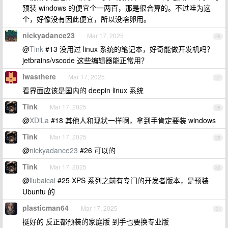
预装 windows 的便宜个一两百，那是很合算的。不过哇为这
个，好像没有因此便宜，所以没啥卵用。
nickyadance23
Mar 17, 2025
26
@
Tink
#13 没用过 linux 系统的笔记本，好奇能做开发机吗？
jetbrains/vscode 这些编辑器能正常用？
iwasthere
Mar 17, 2025
27
看界面应该是国内的 deepin linux 系统
Tink
Mar 17, 2025
28
@
XDiLa
#18 其他人和现状一样啊，拿到手肯定要装 windows
Tink
Mar 17, 2025
29
@
nickyadance23
#26 可以的
Tink
Mar 17, 2025
30
@
liubaicai
#25 XPS 系列之前有专门的开发者版本，是预装
Ubuntu 的
plasticman64
Mar 17, 2025
31
挺好的 反正都预装的家庭版 到手也要换专业版